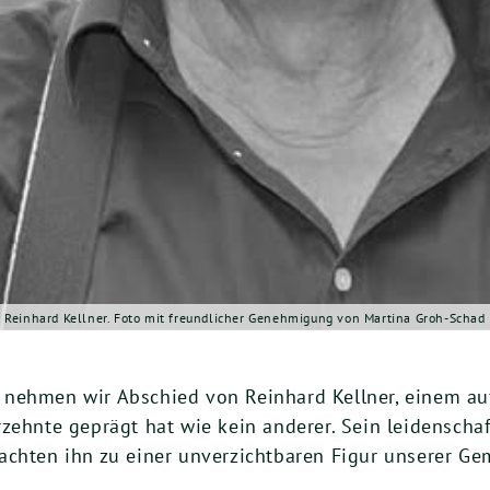
Reinhard Kellner. Foto mit freundlicher Genehmigung von Martina Groh-Schad
 neh­men wir Abschied von Rein­hard Kell­ner, einem auß
zehn­te geprägt hat wie kein ande­rer. Sein lei­den­schaft
ch­ten ihn zu einer unver­zicht­ba­ren Figur unse­rer G