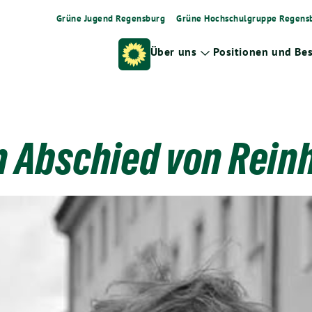
Grüne Jugend Regensburg
Grüne Hochschulgruppe Regens
Über uns
Positionen und Be
Zeige
Untermenü
 Abschied von Reinh