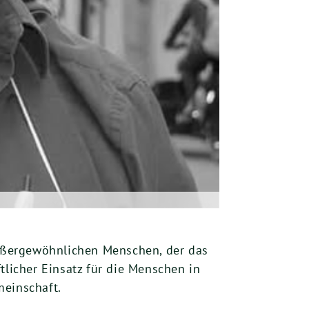
er­ge­wöhn­li­chen Men­schen, der das
­li­cher Ein­satz für die Men­schen in
emeinschaft.