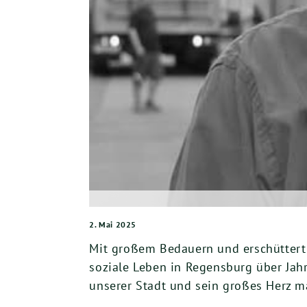
2. Mai 2025
Mit gro­ßem Bedau­ern und erschüt­tert
sozia­le Leben in Regens­burg über Jahr­
unse­rer Stadt und sein gro­ßes Herz ma