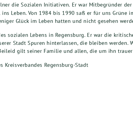
ner die Sozia­len Initia­ti­ven. Er war Mit­be­grün­der der Se
l ins Leben. Von
1984
bis
1990
saß er für uns Grü­ne im
weni­ger Glück im Leben hat­ten und nicht gese­hen werd
des sozia­len Lebens in Regens­burg. Er war die kri­ti­s
e­rer Stadt Spu­ren hin­ter­las­sen, die blei­ben wer­den.
s Bei­leid gilt sei­ner Fami­lie und allen, die um ihn trauer
s Kreis­ver­ban­des Regensburg-Stadt