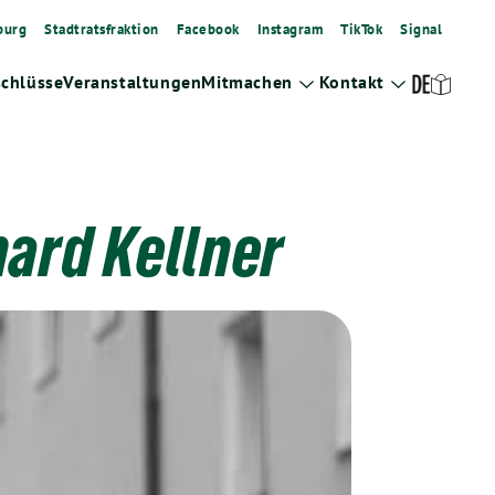
burg
Stadtratsfraktion
Facebook
Instagram
TikTok
Signal
schlüsse
Veranstaltungen
Mitmachen
Kontakt
Zeige
Zeige
Untermenü
Untermenü
ard Kellner