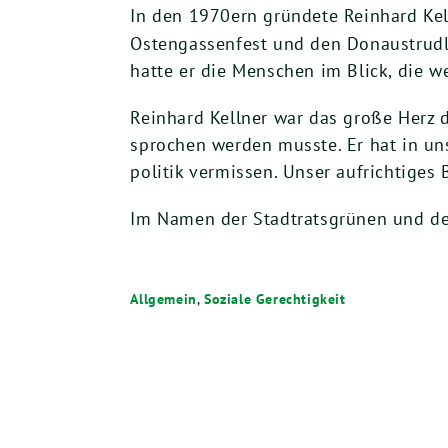
In den
1970
ern grün­de­te Rein­hard Kell­
Osten­gas­sen­fest und den Donau­strud
hat­te er die Men­schen im Blick, die 
Rein­hard Kell­ner war das gro­ße Herz 
spro­chen wer­den muss­te. Er hat in uns
po­li­tik ver­mis­sen. Unser auf­rich­ti­ge
Im Namen der Stadt­rats­grü­nen und de
Allgemein
,
Soziale Gerechtigkeit