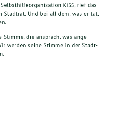
lbst­hil­fe­or­ga­ni­sa­ti­on
, rief das
KISS
 Stadt­rat. Und bei all dem, was er tat,
en.
che Stim­me, die ansprach, was ange­
 Wir wer­den sei­ne Stim­me in der Stadt­
n.