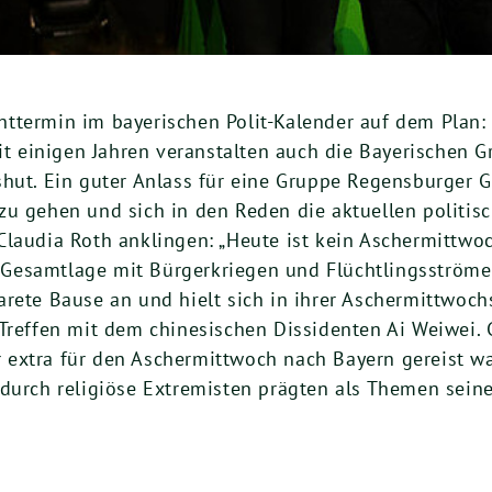
ht­ter­min im baye­ri­schen
Polit-
Kalen­der auf dem Plan:
Seit eini­gen Jah­ren ver­an­stal­ten auch die Baye­ri­sche
s­hut. Ein guter Anlass für eine Grup­pe Regens­bur­ger 
 zu gehen und sich in den Reden die aktu­el­len poli­ti­sc
in Clau­dia Roth anklin­gen: „Heu­te ist kein Ascher­mitt­w
he Gesamt­la­ge mit Bür­ger­krie­gen und Flücht­lings­strö
r­ga­re­te Bau­se an und hielt sich in ihrer Ascher­mitt­wo
ref­fen mit dem chi­ne­si­schen Dis­si­den­ten Ai Wei­wei
r extra für den Ascher­mitt­woch nach Bay­ern gereist war
durch reli­giö­se Extre­mis­ten präg­ten als The­men sei­