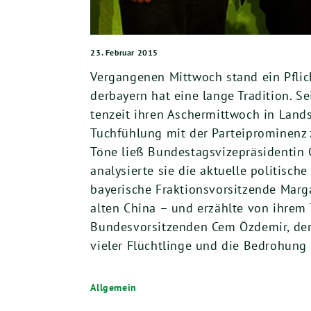
23. Februar 2015
Ver­gan­ge­nen Mitt­woch stand ein Pflic
der­bay­ern hat eine lan­ge Tra­di­ti­on. 
ten­zeit ihren Ascher­mitt­woch in Land
Tuch­füh­lung mit der Par­tei­pro­mi­nenz
Töne ließ Bun­des­tags­vi­ze­prä­si­den­t
ana­ly­sier­te si
e
die aktu­el­le poli­ti­sc
baye­ri­sche Frak­ti­ons­vor­sit­zen­de Ma
alten Chi­na – und erzähl­te von ihrem T
Bun­des­vor­sit­zen­den Cem Özd­emir, de
vie­ler Flücht­lin­ge und die Bedro­hung 
Allgemein