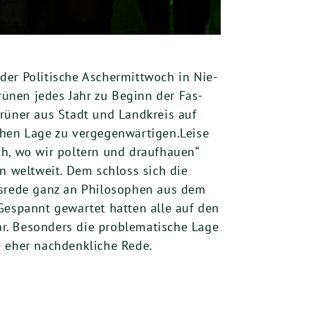
 der
P
oli­ti­sche Ascher­mitt­woch in Nie­
n Grü­nen jedes Jahr zu Beginn der Fas­
Grü­ner aus Stadt und Land­kreis auf
hen Lage zu ver­ge­gen­wär­ti­gen.
Lei­se
och, wo wir pol­tern und drauf­hau­en“
­men welt­weit. Dem schloss sich die
chs­re­de ganz an Phi­lo­so­phen aus dem
. Gespannt gewar­tet hat­ten alle auf den
. Beson­ders die pro­ble­ma­ti­sche Lage
ne eher nach­denk­li­che Rede.