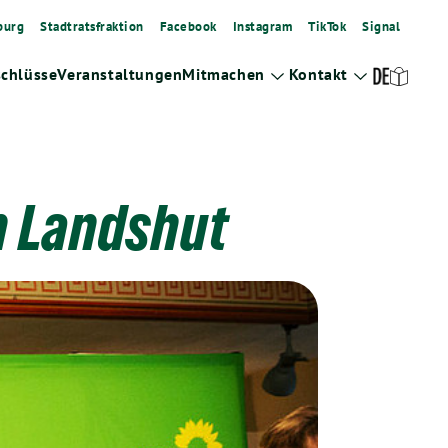
burg
Stadtratsfraktion
Facebook
Instagram
TikTok
Signal
schlüsse
Veranstaltungen
Mitmachen
Kontakt
Zeige
Zeige
Untermenü
Untermenü
n Landshut