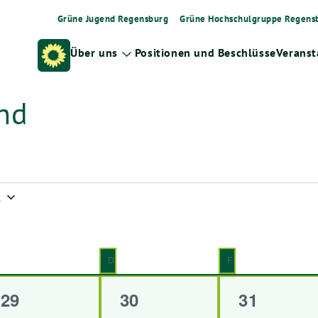
Grüne Jugend Regensburg
Grüne Hochschulgruppe Regens
Über uns
Positionen und Beschlüsse
Veranst
Zeige
Untermenü
nd
6
MITTWOCH
D
DONNERSTAG
F
FREITAG
0
0
0
29
30
31