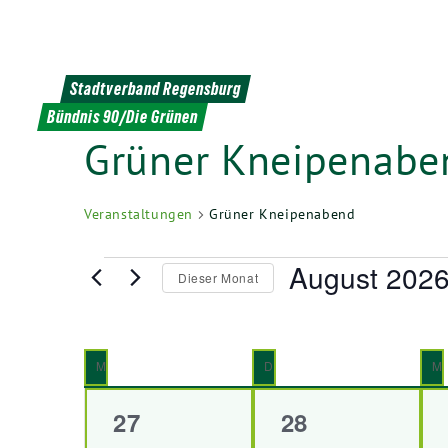
Weiter
zum
Inhalt
Stadtverband Regensburg
Bündnis 90/Die Grünen
Grüner Kneipenabe
Veranstaltungen
Grüner Kneipenabend
Veranstaltungen
August 202
Dieser Monat
Datum
wählen.
Kalender
M
MONTAG
D
DIENSTAG
M
von
0
0
27
28
Veranstaltungen