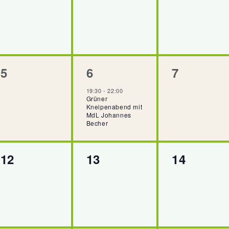
en,
Veranstaltungen,
Veranstaltungen,
Veransta
0
1
0
5
6
7
en,
Veranstaltungen,
Veranstaltung,
Veransta
19:30
-
22:00
Grüner
Kneipenabend mit
MdL Johannes
Becher
0
0
0
12
13
14
en,
Veranstaltungen,
Veranstaltungen,
Veransta