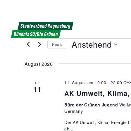
Weiter
zum
Inhalt
Stadtverband Regensburg
Bündnis 90/Die Grünen
Veranstaltunge
Anstehend
Heute
Datum
wählen.
August 2026
11. August um 19:00
-
22:00
CE
DI.
11
Umwelt, Klima,
AK
Büro der Grünen Jugend
Wollw
Germany
Der AK Umwelt, Klima, Energie tr
ob...