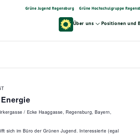
Grüne Jugend Regensburg
Grüne Hochschulgruppe Regens
Über uns
Positionen und 
Zeige
Untermenü
n
ST
 Energie
irkergasse / Ecke Haaggasse, Regensburg, Bayern,
ifft sich im Büro der Grünen Jugend. Interessierte (egal