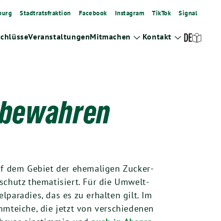
burg
Stadtratsfraktion
Facebook
Instagram
TikTok
Signal
schlüsse
Veranstaltungen
Mitmachen
Kontakt
Zeige
Zeige
Untermenü
Untermenü
t bewahren
uf dem Gebiet der ehe­ma­li­gen Zucker­
schutz the­ma­ti­siert. Für die Umwelt­
pa­ra­dies, das es zu erhal­ten gilt. Im
­tei­che, die jetzt von ver­schie­de­nen