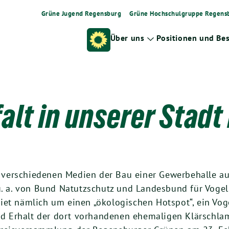
Grüne Jugend Regensburg
Grüne Hochschulgruppe Regens
Über uns
Positionen und Be
Zeige
Untermenü
falt in unserer Stad
ver­schie­de­nen Medi­en der Bau einer Gewer­be­hal­le a
u. a. von Bund Natutz­schutz und Lan­des­bund für Vogel­
t näm­lich um einen „öko­lo­gi­schen Hot­spot“, ein Vogel­
Erhalt der dort vor­han­de­nen ehe­ma­li­gen Klär­schlamm