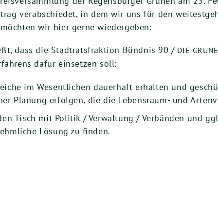
Kreis­ver­samm­lung der Regens­bur­ger Grü­nen am
23
. F
rag ver­ab­schie­det, in dem wir uns für den wei­test­ge­
s möch­ten wir hier ger­ne wiedergeben:
t, dass die Stadt­rats­frak­ti­on Bünd­nis
90
/
DIE
GRÜN
ah­rens dafür ein­set­zen soll:
i­che im Wesent­li­chen dau­er­haft erhal­ten und geschü
ner Pla­nung erfol­gen, die die Lebens­raum- und Arten­vi
 Tisch mit Poli­tik / Ver­wal­tung / Ver­bän­den und ggf.
­nehm­li­che Lösung zu finden.