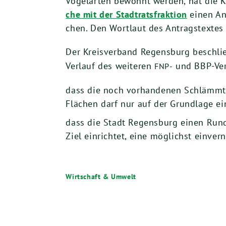
Vogel­ar­ten bewohnt wer­den, hat die 
che mit der Stadt­rats­frak­ti­on
einen Ant
chen. Den Wort­laut des Antrags­tex­te
Der Kreis­ver­band Regens­burg beschließ
Ver­lauf des wei­te­ren
und BBP-Ver­f
FNP-
dass die noch vor­han­de­nen Schlämm­te
Flä­chen darf nur auf der Grund­la­ge ei
dass die Stadt Regens­burg einen Run­den
Ziel ein­rich­tet, eine mög­lichst ein­ver
Wirtschaft & Umwelt