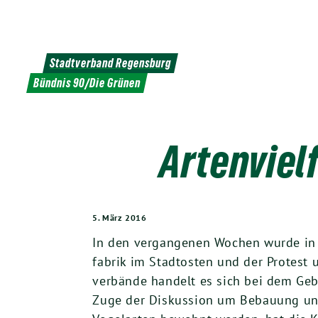
Weiter
zum
Inhalt
Stadtverband Regensburg
Bündnis 90/Die Grünen
Artenviel
5. März 2016
In den ver­gan­ge­nen Wochen wur­de in 
fa­brik im Stadtos­ten und der Pro­test 
ver­bän­de han­delt es sich bei dem Gebie
Zuge der Dis­kus­si­on um Bebau­ung und 