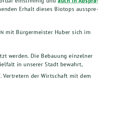
ebru­ar ein­stim­mig und
auch in Abspra­
hen­den Erhalt die­ses Bio­tops aus­spre­
mit Bür­ger­meis­ter Huber sich im
EN
tzt wer­den. Die Bebau­ung ein­zel­ner
el­falt in unse­rer Stadt bewahrt,
 Ver­tre­tern der Wirt­schaft mit dem