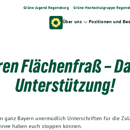
Grüne Jugend Regensburg
Grüne Hochschulgruppe Regens
Über uns
Positionen und Be
Zeige
Untermenü
en Flächenfraß – Da
Unterstützung!
in ganz Bay­ern uner­müd­lich Unter­schrif­ten für die Zul
chnee haben euch stop­pen können.