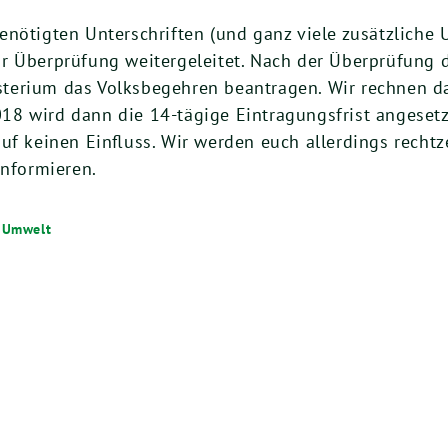
nö­tig­ten Unter­schrif­ten (und ganz vie­le zusätz­li­che 
Über­prü­fung wei­ter­ge­lei­tet. Nach der Über­prü­fung d
te­ri­um das Volks­be­geh­ren bean­tra­gen. Wir rech­nen 
018
wird dann die
14
-tägi­ge Ein­tra­gungs­frist ange­se
­auf kei­nen Ein­fluss. Wir wer­den euch aller­dings recht­
 informieren.
 Umwelt