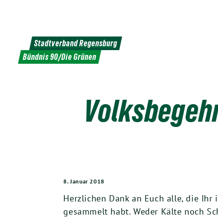
Weiter
zum
Inhalt
Stadtverband Regensburg
Bündnis 90/Die Grünen
Volksbegehr
8. Januar 2018
Herz­li­chen Dank an Euch alle, die Ihr 
gesam­melt habt. Weder Käl­te noch S