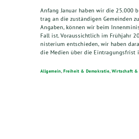
Anfang Janu­ar haben wir die
25
.
000
be
trag an die zustän­di­gen Gemein­den zur 
Anga­ben, kön­nen wir beim Innen­mi­nis­
Fall ist. Vor­aus­sicht­lich im Früh­jahr
2
nis­te­ri­um ent­schie­den, wir haben dar
die Medi­en über die Ein­tra­gungs­frist
Allgemein
,
Freiheit & Demokratie
,
Wirtschaft &