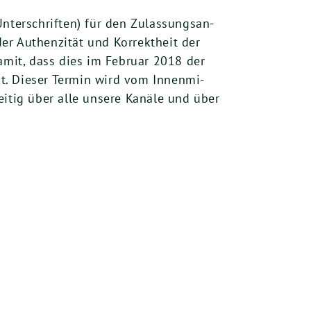
Unter­schrif­ten) für den Zulas­sungs­an­
er Authen­zi­tät und Kor­rekt­heit der
damit, dass dies im Febru­ar
2018
der
tzt. Die­ser Ter­min wird vom Innen­mi­
zei­tig über alle unse­re Kanä­le und über