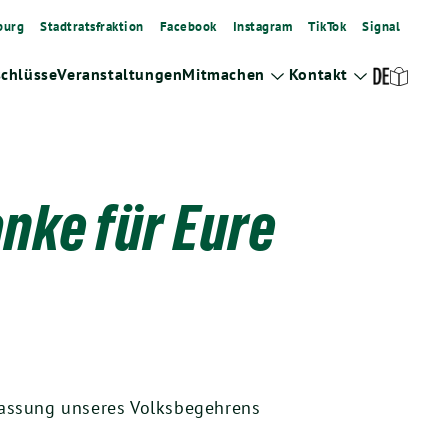
burg
Stadtratsfraktion
Facebook
Instagram
TikTok
Signal
schlüsse
Veranstaltungen
Mitmachen
Kontakt
Zeige
Zeige
Untermenü
Untermenü
nke für Eure
as­sung unse­res Volks­be­geh­rens