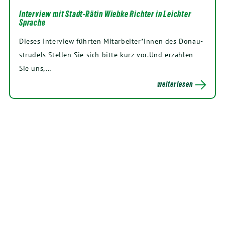
Interview mit Stadt-Rätin Wiebke Richter in Leichter
Sprache
Die­ses Inter­view führ­ten Mitarbeiter*innen des Donau­
stru­dels Stel­len Sie sich bit­te kurz vor.Und erzäh­len
Sie uns,…
weiterlesen