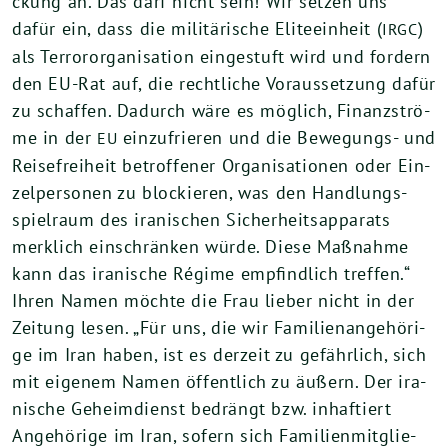
ckung an. Das darf nicht sein! Wir set­zen uns
dafür ein, dass die mili­tä­ri­sche Eli­te­ein­heit (
)
IRGC
als Ter­ror­or­ga­ni­sa­ti­on ein­ge­stuft wird und for­dern
den EU-Rat auf, die recht­li­che Vor­aus­set­zung dafür
zu schaf­fen. Dadurch wäre es mög­lich, Finanz­strö­
me in der
ein­zu­frie­ren und die Bewe­gungs- und
EU
Rei­se­frei­heit betrof­fe­ner Orga­ni­sa­tio­nen oder Ein­
zel­per­so­nen zu blo­ckie­ren, was den Hand­lungs­
spiel­raum des ira­ni­schen Sicher­heits­ap­pa­rats
merk­lich ein­schrän­ken wür­de. Die­se Maß­nah­me
kann das ira­ni­sche Régime emp­find­lich tref­fen.“
Ihren Namen möch­te die Frau lie­ber nicht in der
Zei­tung lesen. „Für uns, die wir Fami­li­en­an­ge­hö­ri­
ge im Iran haben, ist es der­zeit zu gefähr­lich, sich
mit eige­nem Namen öffent­lich zu äußern. Der ira­
ni­sche Geheim­dienst bedrängt bzw. inhaf­tiert
Ange­hö­ri­ge im Iran, sofern sich Fami­li­en­mit­glie­