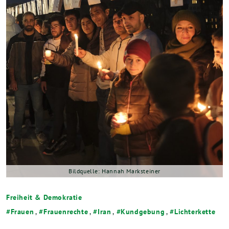
Bild­quel­le: Han­nah Marksteiner
Freiheit & Demokratie
Frauen
,
Frauenrechte
,
Iran
,
Kundgebung
,
Lichterkette