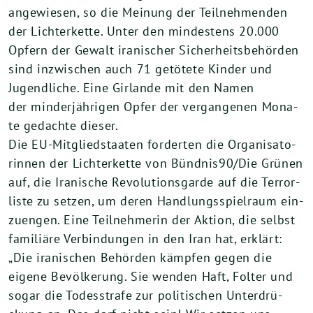
ange­wie­sen, so die Mei­nung der Teil­neh­men­den
der Lich­ter­ket­te. Unter den min­des­tens
20
.
000
Opfern der Gewalt ira­ni­scher Sicher­heits­be­hör­den
sind inzwi­schen auch
71
getö­te­te Kin­der und
Jugend­li­che. Eine Gir­lan­de mit den Namen
der min­der­jäh­ri­gen Opfer der ver­gan­ge­nen Mona­
te gedach­te die­ser.
Die EU-Mit­glied­staa­ten for­der­ten die Orga­ni­sa­to­
rin­nen der Lich­ter­ket­te von Bündnis
90
/Die Grü­nen
auf, die Ira­ni­sche Revo­lu­ti­ons­gar­de auf die Ter­ror­
lis­te zu set­zen, um deren Hand­lungs­spiel­raum ein­
zu­en­gen. Eine Teil­neh­me­rin der Akti­on, die selbst
fami­liä­re Ver­bin­dun­gen in den Iran hat, erklärt:
„Die ira­ni­schen Behör­den kämp­fen gegen die
eige­ne Bevöl­ke­rung. Sie wen­den Haft, Fol­ter und
sogar die Todes­stra­fe zur poli­ti­schen Unter­drü­