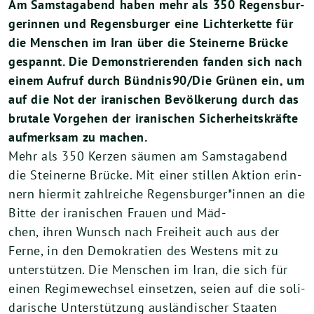
Am Sams­tag­abend haben mehr als
350
Regens­bur­
ge­rin­nen und Regens­bur­ger eine Lich­ter­ket­te für
die Men­schen im Iran über die Stei­ner­ne Brü­cke
gespannt. Die Demons­trie­ren­den fan­den sich nach
einem Auf­ruf durch Bündnis
90
/Die Grü­nen ein, um
auf die Not der ira­ni­schen Bevöl­ke­rung durch das
bru­ta­le Vor­ge­hen der ira­ni­schen Sicher­heits­kräf­te
auf­merk­sam zu machen.
Mehr als
350
Ker­zen säu­men am Sams­tag­abend
die Stei­ner­ne Brü­cke. Mit einer stil­len Akti­on erin­
nern hier­mit zahl­rei­che Regensburger*innen an die
Bit­te der ira­ni­schen Frau­en und Mäd­
chen, ihren Wunsch nach Frei­heit auch aus der
Fer­ne, in den Demo­kra­tien des Wes­tens mit zu
unter­stüt­zen. Die Men­schen im Iran, die sich für
einen Regime­wech­sel ein­set­zen, sei­en auf die soli­
da­ri­sche Unter­stüt­zung aus­län­di­scher Staa­ten