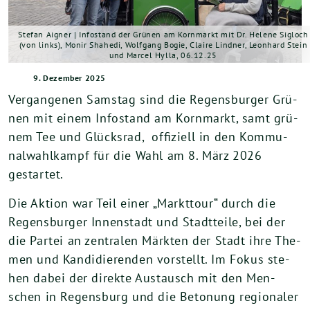
Stefan Aigner | Infostand der Grünen am Kornmarkt mit Dr. Helene Sigloch
(von links), Monir Shahedi, Wolfgang Bogie, Claire Lindner, Leonhard Stein
und Marcel Hylla, 06.12.25
9. Dezember 2025
Ver­gan­ge­nen Sams­tag sind die Regens­bur­ger Grü­
nen mit einem Info­stand am Korn­markt, samt grü­
nem Tee und Glücks­rad, offi­zi­ell in den Kom­mu­
nal­wahl­kampf für die Wahl am
8
. März
2026
gestartet.
Die Akti­on war Teil einer „Markt­tour“ durch die
Regens­bur­ger Innen­stadt und Stadt­tei­le, bei der
die Par­tei an zen­tra­len Märk­ten der Stadt ihre The­
men und Kan­di­die­ren­den vor­stellt. Im Fokus ste­
hen dabei der direk­te Aus­tausch mit den Men­
schen in Regens­burg und die Beto­nung regio­na­ler