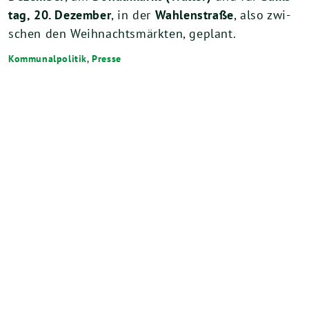
tag,
20
. Dezem­ber
, in der
Wahl­en­stra­ße
, also zwi­
schen den Weih­nachts­märk­ten, geplant.
Kommunalpolitik
,
Presse