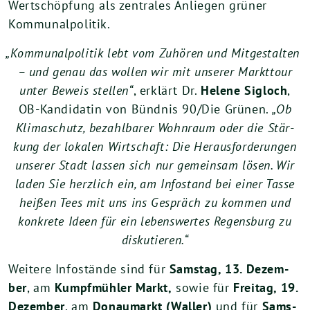
Wert­schöp­fung als zen­tra­les Anlie­gen grü­ner
Kommunalpolitik.
„
Kom­mu­nal­po­li­tik lebt vom Zuhö­ren und Mit­ge­stal­ten
– und genau das wol­len wir mit unse­rer Markt­tour
unter Beweis stel­len“
, erklärt Dr.
Hele­ne Sig­loch
,
OB-Kan­di­da­tin von Bünd­nis
90
/Die Grü­nen.
„Ob
Kli­ma­schutz, bezahl­ba­rer Wohn­raum oder die Stär­
kung der loka­len Wirt­schaft: Die Her­aus­for­de­run­gen
unse­rer Stadt las­sen sich nur gemein­sam lösen. Wir
laden Sie herz­lich ein, am Info­stand bei einer Tas­se
hei­ßen Tees mit uns ins Gespräch zu kom­men und
kon­kre­te Ideen für ein lebens­wer­tes Regens­burg zu
diskutieren.“
Wei­te­re Info­stän­de sind für
Sams­tag,
13
. Dezem­
ber
, am
Kumpf­müh­ler Markt,
sowie für
Frei­tag,
19
.
Dezem­ber
, am
Donau­markt (Wal­ler)
und für
Sams­