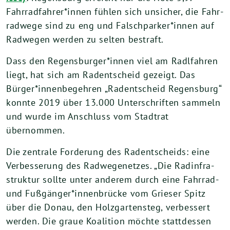
Fahrradfahrer*innen füh­len sich unsi­cher, die Fahr­
rad­we­ge sind zu eng und Falschparker*innen auf
Rad­we­gen wer­den zu sel­ten bestraft.
Dass den Regensburger*innen viel am Radl­fah­ren
liegt, hat sich am Radent­scheid gezeigt. Das
Bürger*innenbegehren „Radent­scheid Regens­burg“
konn­te
2019
über
13
.
000
Unter­schrif­ten sam­meln
und wur­de im Anschluss vom Stadt­rat
übernommen.
Die zen­tra­le For­de­rung des Radent­scheids: eine
Ver­bes­se­rung des Rad­we­ge­net­zes. „Die Rad­in­fra­
struk­tur soll­te unter ande­rem durch eine Fahr­rad-
und Fußgänger*innenbrücke vom Grie­ser Spitz
über die Donau, den Holz­gar­ten­steg, ver­bes­sert
wer­den. Die graue Koali­ti­on möch­te statt­des­sen