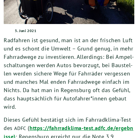
3. Juni 2021
Rad­fah­ren ist gesund, man ist an der fri­schen Luft
und es schont die Umwelt – Grund genug, in mehr
Fahr­rad­we­ge zu inves­tie­ren. Aller­dings: Bei Ampel­
schal­tun­gen wer­den Autos bevor­zugt, bei Bau­stel­
len wer­den siche­re Wege für Fahr­rä­der ver­ges­sen
und man­ches Mal enden Fahr­rad­we­ge ein­fach im
Nichts. Da hat man in Regens­burg oft das Gefühl,
dass haupt­säch­lich für Autofahrer*innen gebaut
wird.
Die­ses Gefühl bestä­tigt sich im Fahr­rad­kli­ma-Test
des
(
https://​fahr​rad​kli​ma​-test​.adfc​.de/​e​r​g​e​b​n​
ADFC
i​sse)
: Regens­burg erreicht nur die Note
3
,
9
.