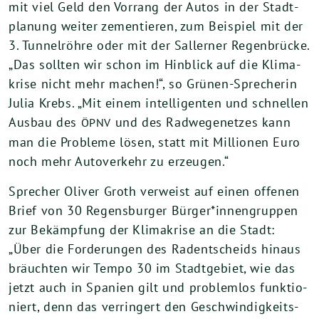
mit viel Geld den Vor­rang der Autos in der Stadt­
pla­nung wei­ter zemen­tie­ren, zum Bei­spiel mit der
3
. Tun­nel­röh­re oder mit der Sal­ler­ner Regen­brü­cke.
„Das soll­ten wir schon im Hin­blick auf die Kli­ma­
kri­se nicht mehr machen!“, so Grü­nen-Spre­che­rin
Julia Krebs. „Mit einem intel­li­gen­ten und schnel­len
Aus­bau des
und des Rad­we­ge­net­zes kann
ÖPNV
man die Pro­ble­me lösen, statt mit Mil­lio­nen Euro
noch mehr Auto­ver­kehr zu erzeugen.“
Spre­cher Oli­ver Groth ver­weist auf einen offe­nen
Brief von
30
Regens­bur­ger Bürger*innengruppen
zur Bekämp­fung der Kli­ma­kri­se an die Stadt:
„Über die For­de­run­gen des Radent­scheids hin­aus
bräuch­ten wir Tem­po
30
im Stadt­ge­biet, wie das
jetzt auch in Spa­ni­en gilt und pro­blem­los funk­tio­
niert, denn das ver­rin­gert den Geschwin­dig­keits­