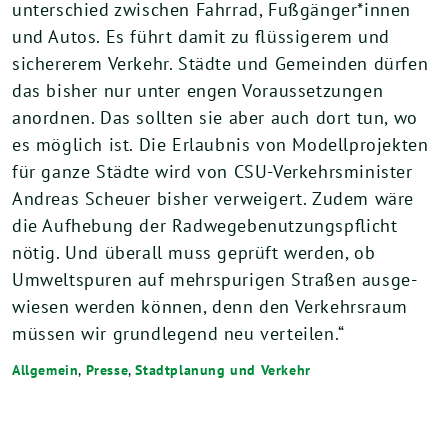
un­ter­schied zwi­schen Fahr­rad, Fußgänger*innen
und Autos. Es führt damit zu flüs­si­ge­rem und
siche­re­rem Ver­kehr. Städ­te und Gemein­den dür­fen
das bis­her nur unter engen Vor­aus­set­zun­gen
anord­nen. Das soll­ten sie aber auch dort tun, wo
es mög­lich ist. Die Erlaub­nis von Modell­pro­jek­ten
für gan­ze Städ­te wird von CSU-Ver­kehrs­mi­nis­ter
Andre­as Scheu­er bis­her ver­wei­gert. Zudem wäre
die Auf­he­bung der Rad­we­ge­be­nut­zungs­pflicht
nötig. Und über­all muss geprüft wer­den, ob
Umwelt­spu­ren auf mehr­spu­ri­gen Stra­ßen aus­ge­
wie­sen wer­den kön­nen, denn den Ver­kehrs­raum
müs­sen wir grund­le­gend neu verteilen.“
Allgemein
,
Presse
,
Stadtplanung und Verkehr