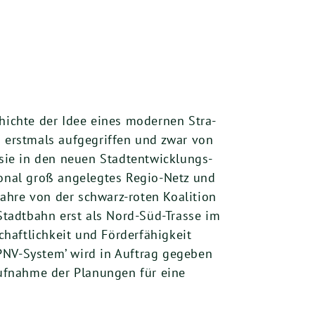
schich­te der Idee eines moder­nen Stra­
erst­mals auf­ge­grif­fen und zwar von
 sie in den neu­en Stadt­ent­wick­lungs­
sio­nal groß ange­leg­tes Regio-Netz und
 Jah­re von der schwarz-roten Koali­ti­on
 Stadt­bahn erst als Nord-Süd-Tras­se im
t­lich­keit und För­der­fä­hig­keit
ÖPNV-Sys­tem’ wird in Auf­trag gege­ben
uf­nah­me der Pla­nun­gen für eine