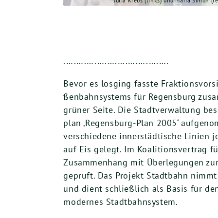
Julia Krebs (links) und Maria Simon (re
.….….….….….….….….….….
Bevor es los­ging fass­te Frak­ti­ons­vo
ßen­bahn­sys­tems für Regens­burg zus
grü­ner Sei­te. Die Stadt­ver­wal­tung be
plan ‚Regens­burg-Plan
2005
‘ auf­ge­n
ver­schie­de­ne inner­städ­ti­sche Lini­e
auf Eis gelegt. Im Koali­ti­ons­ver­trag f
Zusam­men­hang mit Über­le­gun­gen zur V
geprüft. Das Pro­jekt Stadt­bahn nimmt F
und dient schließ­lich als Basis für d
moder­nes Stadtbahnsystem.