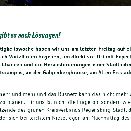
 gibt es auch Lösungen!
tig­keits­wo­che haben wir uns am letz­ten Frei­tag auf e
 nach Wut­zl­ho­fen bege­ben, um direkt vor Ort mit Expe
e Chan­cen und die Her­aus­for­de­run­gen einer Stadt­ba
äts­cam­pus, an der Gal­gen­berg­brü­cke, am Alten Eis­sta
mehr und mehr und das Bus­netz kann das nicht mehr au
ft vor­pla­nen. Für uns ist nicht die Fra­ge ob, son­dern 
­sit­zen­de des grü­nen Kreis­ver­bands Regens­burg-Stadt
 zu der sich bei leich­tem Nie­sel­re­gen am Nach­mit­tag de