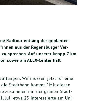
ine Rad­tour ent­lang der geplan­ten
rt*innen aus der Regens­bur­ger Ver­
hn zu spre­chen. Auf unse­rer knapp
7
km
­di­on sowie am ALEX-Cen­ter halt
f­fan­gen. Wir müs­sen jetzt für eine
wie die Stadt­bahn kommt!“ Mit die­sen
, die zusam­men mit der grü­nen Stadt­
s
1
. Juli etwa
25
Inter­es­sier­te am Uni­