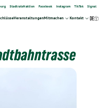
burg
Stadtratsfraktion
Facebook
Instagram
TikTok
Signal
schlüsse
Veranstaltungen
Mitmachen
Kontakt
Zeige
Zeige
Untermenü
Untermenü
tadtbahntrasse