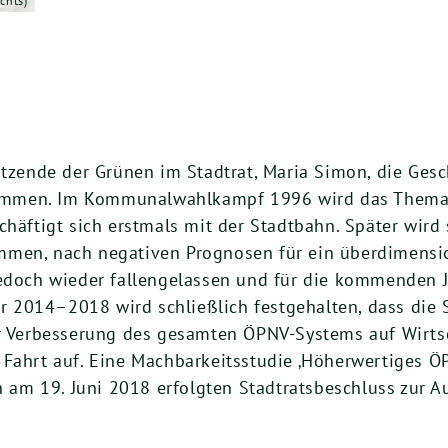
chts)
r­sit­zen­de der Grü­nen im Stadt­rat, Maria Simon, die Ge
am­men. Im Kom­mu­nal­wahl­kampf
1996
wird das The­ma 
schäf­tigt sich erst­mals mit der Stadt­bahn. Spä­ter wird
om­men, nach nega­ti­ven Pro­gno­sen für ein über­di­men­
n jedoch wie­der fal­len­ge­las­sen und für die kom­men­den
ür
2014
–
2018
wird schließ­lich fest­ge­hal­ten, dass die
er­bes­se­rung des gesam­ten ÖPNV-Sys­tems auf Wirt­schaf
ahrt auf. Eine Mach­bar­keits­stu­die ‚Höher­wer­ti­ges 
en am
19
. Juni
2018
erfolg­ten Stadt­rats­be­schluss zur A