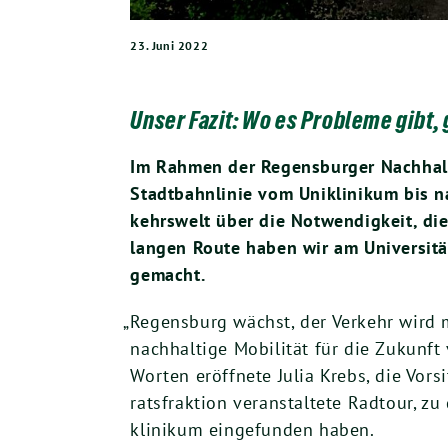
23. Juni 2022
Unser Fazit: Wo es Probleme gibt,
Im Rah­men der Regens­bur­ger Nach­hal­
Stadt­bahn­li­nie vom Uni­kli­ni­kum bis
kehrs­welt über die Not­wen­dig­keit, di
lan­gen Rou­te haben wir am Uni­ver­si­t
gemacht.
„
Regens­burg wächst, der Ver­kehr wird 
nach­hal­ti­ge Mobi­li­tät für die Zukun
Wor­ten eröff­ne­te Julia Krebs, die Vor
rats­frak­ti­on ver­an­stal­te­te Rad­tour,
kli­ni­kum ein­ge­fun­den haben.