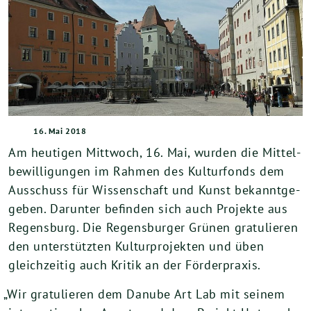
16. Mai 2018
Am heu­ti­gen Mitt­woch,
16
. Mai, wur­den die Mit­tel­
be­wil­li­gun­gen im Rah­men des Kul­tur­fonds dem
Aus­schuss für Wis­sen­schaft und Kunst bekannt­ge­
ge­ben. Dar­un­ter befin­den sich auch Pro­jek­te aus
Regens­burg. Die Regens­bur­ger Grü­nen gra­tu­lie­ren
den unter­stütz­ten Kul­tur­pro­jek­ten und üben
gleich­zei­tig auch Kri­tik an der Förderpraxis.
„
Wir gra­tu­lie­ren dem Danu­be Art Lab mit sei­nem