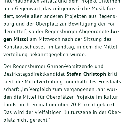
inter­na­tio­na­len Ansatz und dem Pro­jekt Unter­neh­
men Gegen­wart, das zeit­ge­nös­si­sche Musik för­
dert, sowie allen ande­ren Pro­jek­ten aus Regens­
burg und der Ober­pfalz zur Bewil­li­gung der För­
der­mit­tel“, so der Regens­bur­ger Abge­ord­ne­te
Jür­
gen Mis­tol
am Mitt­woch nach der Sit­zung des
Kunst­aus­schus­ses im Land­tag, in dem die Mit­tel­
ver­tei­lung bekannt­ge­ge­ben wurde.
Der Regens­bur­ger Grü­nen-Vor­sit­zen­de und
Bezirks­tags­di­rekt­kan­di­dat
Ste­fan Chris­toph
kri­ti­
siert die Mit­tel­ver­tei­lung inner­halb des Frei­staats
scharf: „Im Ver­gleich zum ver­gan­ge­nen Jahr wur­
den die Mit­tel für Ober­pfäl­zer Pro­jek­te im Kul­tur­
fonds noch ein­mal um über
20
Pro­zent gekürzt.
Das wird der viel­fäl­ti­gen Kul­tur­sze­ne in der Ober­
pfalz nicht gerecht.“