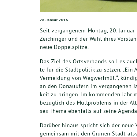
28. Januar 2016
Seit ver­gan­ge­nem Mon­tag,
20
. Janu­ar
Zei­chin­ger und der Wahl ihres Vor­stand
neue Doppelspitze.
Das Ziel des Orts­ver­bands soll es auch
te für die Stadt­po­li­tik zu set­zen. „Ei
Ver­mei­dung von Weg­werf­müll“, kün­digt
an den Donau­ufern im ver­gan­ge­nen Ja
keit zu brin­gen. Im kom­men­den Jahr 
bezüg­lich des Müll­pro­blems in der Alt
ses The­ma eben­falls auf sei­ne Agen­d
Dar­über hin­aus spricht sich der neue V
gemein­sam mit den Grü­nen Stadtratsver