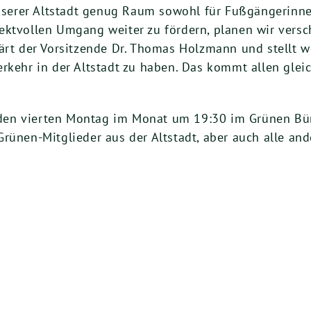
 unse­rer Alt­stadt genug Raum sowohl für Fuß­gän­ge­rin­
ekt­vol­len Umgang wei­ter zu för­dern, pla­nen wir ver­s
ärt der Vor­sit­zen­de Dr. Tho­mas Holz­mann und stellt we
r­kehr in der Alt­stadt zu haben. Das kommt allen glei­
 jeden vier­ten Mon­tag im Monat um
19
:
30
im Grü­nen Büro
 Grü­nen-Mit­glie­der aus der Alt­stadt, aber auch alle ande