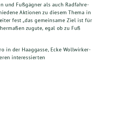
nen und Fuß­gäg­ner als auch Rad­fah­re­
chie­de­ne Aktio­nen zu die­sem The­ma in
i­ter fest „das gemein­sa­me Ziel ist für
cher­ma­ßen zugu­te, egal ob zu Fuß
 in der Haag­gas­se, Ecke Woll­wir­ker­
­ren inter­es­sier­ten