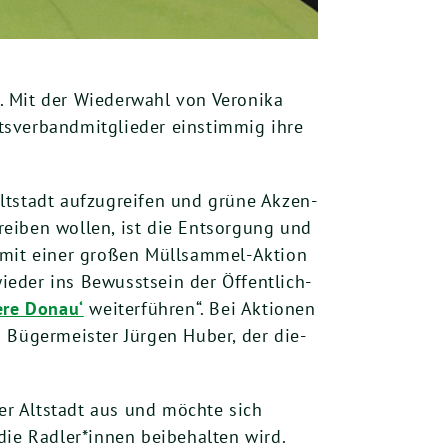
. Mit der Wie­der­wahl von Vero­ni­ka
­ver­band­mit­glie­der ein­stim­mig ihre
t­stadt auf­zu­grei­fen und grü­ne Akzen­
trei­ben wol­len, ist die Ent­sor­gung und
 „mit einer gro­ßen Müll­sam­mel-Akti­on
ie­der ins Bewusst­sein der Öffent­lich­
e­re Donau‘
wei­ter­füh­ren“. Bei Aktio­nen
 Büger­meis­ter Jür­gen Huber, der die­
der Alt­stadt aus und möch­te sich
ie Radler*innen bei­be­hal­ten wird.