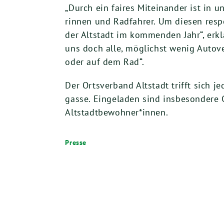
„Durch ein fai­res Mit­ein­an­der ist in
rin­nen und Rad­fah­rer. Um die­sen resp
der Alt­stadt im kom­men­den Jahr“, erkl
uns doch alle, mög­lichst wenig Auto­ve
oder auf dem Rad“.
Der Orts­ver­band Alt­stadt trifft sich
gas­se. Ein­ge­la­den sind ins­be­son­de­re
Altstadtbewohner*innen.
Presse