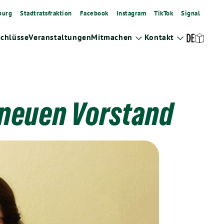
burg
Stadtratsfraktion
Facebook
Instagram
TikTok
Signal
schlüsse
Veranstaltungen
Mitmachen
Kontakt
Zeige
Zeige
Untermenü
Untermenü
 neuen Vorstand