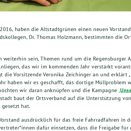
2016
, haben die Alt­stadt­grü­nen einen neu­en Vor­stand
s­kol­le­gen, Dr. Tho­mas Holz­mann, bestimm­ten die Orts
 wei­ter­hin sein, The­men rund um die Regens­bur­ger Al
n Anlie­gen, das wir im kom­men­den Jahr ver­stärkt vor­an­
 die Vor­sit­zen­de Vero­ni­ka Zei­chin­ger an und erklärt
hr haben wir es geschafft, das dor­ti­ge Müll­pro­blem w
möch­ten wir dar­an anknüp­fen und die Kam­pa­gne
‚Uns
­stadt baut der Orts­ver­band auf die Unter­stüt­zung von
a gesetzt hat.
or­stand aus­drück­lich für das freie Fahr­rad­fah­ren in 
treter*innen dafür ein­set­zen, dass die Frei­ga­be für d