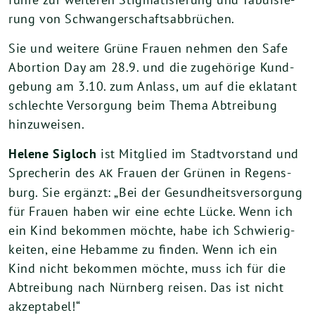
rung von Schwangerschaftsabbrüchen.
Sie und wei­te­re Grü­ne Frau­en neh­men den Safe
Abor­ti­on Day am
28
.
9
. und die zuge­hö­ri­ge Kund­
ge­bung am
3
.
10
. zum Anlass, um auf die ekla­tant
schlech­te Ver­sor­gung beim The­ma Abtrei­bung
hinzuweisen.
Hele­ne Sig­loch
ist Mit­glied im Stadt­vor­stand und
Spre­che­rin des
Frau­en der Grü­nen in Regens­
AK
burg. Sie ergänzt: „Bei der Gesund­heits­ver­sor­gung
für Frau­en haben wir eine ech­te Lücke. Wenn ich
ein Kind bekom­men möch­te, habe ich Schwie­rig­
kei­ten, eine Heb­am­me zu fin­den. Wenn ich ein
Kind nicht bekom­men möch­te, muss ich für die
Abtrei­bung nach Nürn­berg rei­sen. Das ist nicht
akzeptabel!“