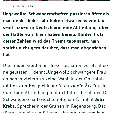
3. Oktober 2020
Unge­woll­te Schwan­ger­schaf­ten pas­sie­ren öfter als
man denkt. Jedes Jahr haben etwa sechs von tau­
send Frau­en in Deutsch­land eine Abtrei­bung, über
die Hälf­te von ihnen haben bereits Kin­der. Trotz
die­ser Zah­len wird das The­ma tabui­siert, man
spricht nicht gern dar­über, dass man abge­trie­ben
hat.
Die Frau­en wer­den in die­ser Situa­ti­on zu oft allei­
ne gelas­sen – denn: „Unge­wollt schwan­ge­re Frau­
en haben vie­ler­orts kei­ne Wahl. In der Ober­pfalz
gibt es zum Bei­spiel keine*n einzige*n Ärzt*in, die
Curet­ta­ge-Abtrei­bun­gen durch­führt, die ab der
10
.
Schwan­ger­schafts­wo­che nötig sind“, mahnt
Julia
Krebs
, Spre­che­rin der Grü­nen in Regens­burg. Das
füh­re zur wei­te­ren Stig­ma­ti­sie­rung und Tabui­sie­