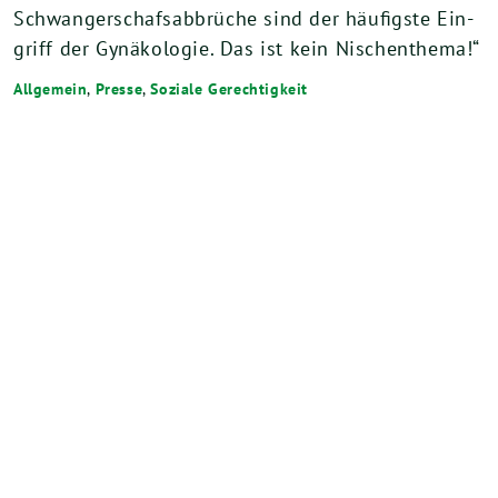
Schwan­ger­schaf­s­ab­brü­che sind der häu­figs­te Ein­
griff der Gynä­ko­lo­gie. Das ist kein Nischenthema!“
Allgemein
,
Presse
,
Soziale Gerechtigkeit