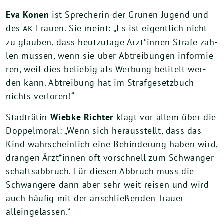
Eva Konen
ist Spre­che­rin der Grü­nen Jugend und
des
Frau­en. Sie meint: „Es ist eigent­lich nicht
AK
zu glau­ben, dass heut­zu­ta­ge Ärzt*innen Stra­fe zah­
len müs­sen, wenn sie über Abtrei­bun­gen infor­mie­
ren, weil dies belie­big als Wer­bung beti­telt wer­
den kann. Abtrei­bung hat im Straf­ge­setz­buch
nichts verloren!“
Stadt­rä­tin
Wieb­ke Rich­ter
klagt vor allem über die
Dop­pel­mo­ral: „Wenn sich her­aus­stellt, dass das
Kind wahr­schein­lich eine Behin­de­rung haben wird,
drän­gen Ärzt*innen oft vor­schnell zum Schwan­ger­
schafts­ab­bruch. Für die­sen Abbruch muss die
Schwan­ge­re dann aber sehr weit rei­sen und wird
auch häu­fig mit der anschlie­ßen­den Trau­er
alleingelassen.“