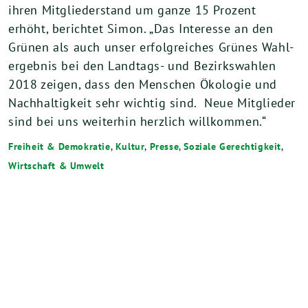
ihren Mit­glie­der­stand um gan­ze
15
Pro­zent
erhöht, berich­tet Simon. „Das Inter­es­se an den
Grü­nen als auch unser erfolg­rei­ches Grü­nes Wahl­
er­geb­nis bei den Land­tags- und Bezirks­wah­len
2018
zei­gen, dass den Men­schen Öko­lo­gie und
Nach­hal­tig­keit sehr wich­tig sind. Neue Mit­glie­der
sind bei uns wei­ter­hin herz­lich willkommen.“
Freiheit & Demokratie
,
Kultur
,
Presse
,
Soziale Gerechtigkeit
,
Wirtschaft & Umwelt