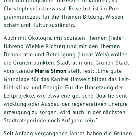
rem Wahl­pro­gramm umset­zen zu kön­nen“, so
Chris­toph selbst­be­wusst. Er selbst ist im Pro­
gramm­pro­zess für die The­men Bil­dung, Wis­sen­
schaft und Kul­tur zuständig.
Auch mit Öko­lo­gie, mit sozia­len The­men (feder­
füh­rend Wieb­ke Rich­ter) und mit den The­men
Demo­kra­tie und Betei­li­gung (Lukas Weis) wol­len
die Grü­nen punk­ten. Stadt­rä­tin und Grü­nen-Stadt­
vor­sit­zen­de
Maria Simon
stellt fest: „Eine gute
Grund­la­ge für das Kapi­tel Umwelt bil­det das Leit­
bild Kli­ma und Ener­gie. Für die Umset­zung der
Leit­pro­jek­te, wie etwa ener­ge­ti­sche Quar­tiers­ent­
wick­lung oder Aus­bau der rege­ne­ra­ti­ven Ener­gie­
er­zeu­gung zu sor­gen, wird auch in der nächs­ten
Stadt­rats­pe­ri­ode noch Auf­ga­be sein.“
Seit Anfang ver­gan­ge­nen Jah­res haben die Grü­nen