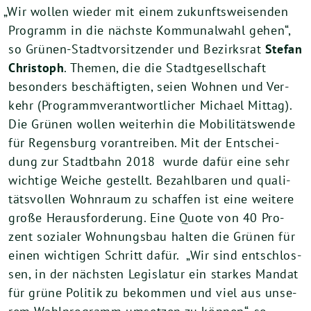
„
Wir wol­len wie­der mit einem zukunfts­wei­sen­den
Pro­gramm in die nächs­te Kom­mu­nal­wahl gehen“,
so Grü­nen-Stadt­vor­sit­zen­der und Bezirks­rat
Ste­fan
Chris­toph
. The­men, die die Stadt­ge­sell­schaft
beson­ders beschäf­tig­ten, sei­en Woh­nen und Ver­
kehr (Pro­gramm­ver­ant­wort­li­cher Micha­el Mit­tag).
Die Grü­nen wol­len wei­ter­hin die Mobi­li­täts­wen­de
für Regens­burg vor­an­trei­ben. Mit der Ent­schei­
dung zur Stadt­bahn
2018
wur­de dafür eine sehr
wich­ti­ge Wei­che gestellt. Bezahl­ba­ren und qua­li­
täts­vol­len Wohn­raum zu schaf­fen ist eine wei­te­re
gro­ße Her­aus­for­de­rung. Eine Quo­te von
40
Pro­
zent sozia­ler Woh­nungs­bau hal­ten die Grü­nen für
einen wich­ti­gen Schritt dafür. „Wir sind ent­schlos­
sen, in der nächs­ten Legis­la­tur ein star­kes Man­dat
für grü­ne Poli­tik zu bekom­men und viel aus unse­