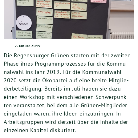
7. Januar 2019
Die Regens­bur­ger Grü­nen star­ten mit der zwei­ten
Pha­se ihres Pro­gramm­pro­zes­ses für die Kom­mu­
nal­wahl ins Jahr
2019
. Für die Kom­mu­nal­wahl
2020
setzt die Öko­par­tei auf eine brei­te Mit­glie­
der­be­tei­li­gung. Bereits im Juli haben sie dazu
einen Work­shop mit ver­schie­de­nen Schwer­punk­
ten ver­an­stal­tet, bei dem alle Grü­nen-Mit­glie­der
ein­ge­la­den waren, ihre Ideen ein­zu­brin­gen. In
Arbeits­grup­pen wird der­zeit über die Inhal­te der
ein­zel­nen Kapi­tel diskutiert.