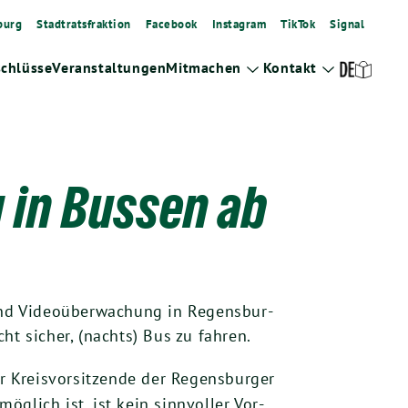
burg
Stadtratsfraktion
Facebook
Instagram
TikTok
Signal
schlüsse
Veranstaltungen
Mitmachen
Kontakt
Zeige
Zeige
Untermenü
Untermenü
in Bussen ab
end Video­über­wa­chung in Regens­bur­
cht sicher, (nachts) Bus zu fahren.
r Kreis­vor­sit­zen­de der Regens­bur­ger
ög­lich ist, ist kein sinn­vol­ler Vor­