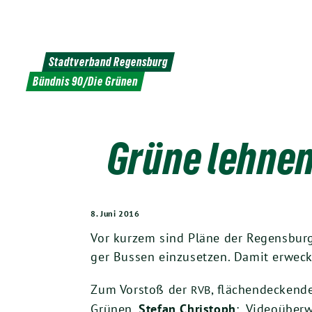
Weiter
zum
Inhalt
Stadtverband Regensburg
Bündnis 90/Die Grünen
Grüne lehne
8. Juni 2016
Vor kur­zem sind Plä­ne der Regens­bur­g
ger Bus­sen ein­zu­set­zen. Damit erwe­c
Zum Vor­stoß der
, flä­chen­de­cken­
RVB
Grü­nen,
Ste­fan Chris­toph
: „Video­über­