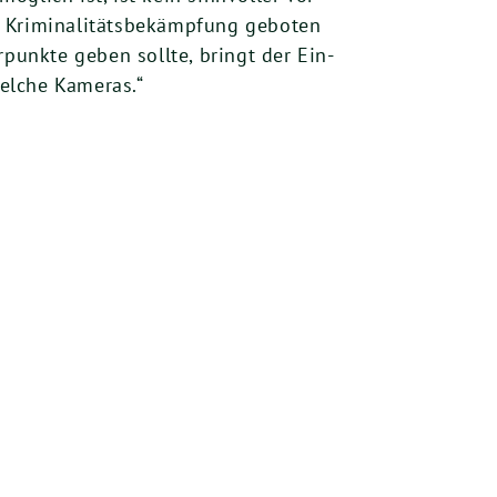
i­mi­na­li­täts­be­kämp­fung gebo­ten
er­punk­te geben soll­te, bringt der Ein­
­wel­che Kameras.“