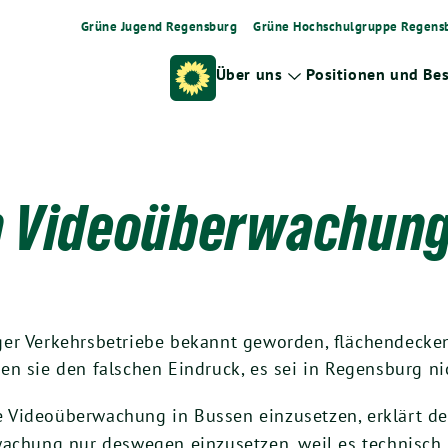
Grüne Jugend Regensburg
Grüne Hochschulgruppe Regens
Über uns
Positionen und Be
Zeige
Untermenü
n Videoüberwachung 
er Ver­kehrs­be­trie­be bekannt gewor­den, flä­chen­de­ck
ken sie den fal­schen Ein­druck, es sei in Regens­burg ni
de Video­über­wa­chung in Bus­sen ein­zu­set­zen, erklärt de
wa­chung nur des­we­gen ein­zu­set­zen, weil es tech­nisch m