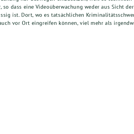
 so dass eine Video­über­wa­chung weder aus Sicht der Kr
sig ist. Dort, wo es tat­säch­li­chen Kri­mi­na­li­täts­schw
die auch vor Ort ein­grei­fen kön­nen, viel mehr als irgend