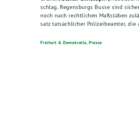
schlag. Regens­burgs Bus­se sind sicher,
noch nach recht­li­chen Maß­stä­ben zuläs­
satz tat­säch­li­cher Poli­zei­be­am­ter, 
Freiheit & Demokratie
,
Presse