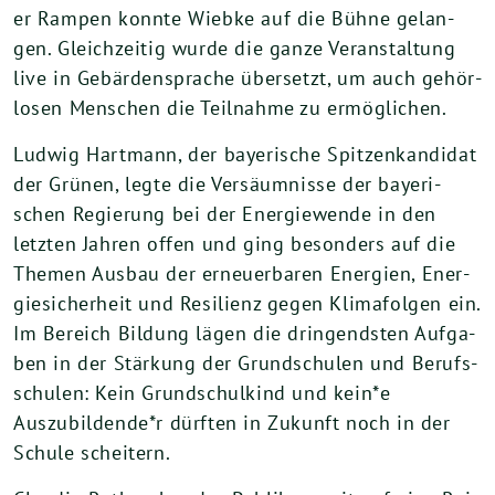
er Ram­pen konn­te Wieb­ke auf die Büh­ne gelan­
gen. Gleich­zei­tig wur­de die gan­ze Ver­an­stal­tung
live in Gebär­den­spra­che über­setzt, um auch gehör­
lo­sen Men­schen die Teil­nah­me zu ermöglichen.
Lud­wig Hart­mann, der baye­ri­sche Spit­zen­kan­di­dat
der Grü­nen, leg­te die Ver­säum­nis­se der baye­ri­
schen Regie­rung bei der Ener­gie­wen­de in den
letz­ten Jah­ren offen und ging beson­ders auf die
The­men Aus­bau der erneu­er­ba­ren Ener­gien, Ener­
gie­si­cher­heit und Resi­li­enz gegen Kli­ma­fol­gen ein.
Im Bereich Bil­dung lägen die drin­gends­ten Auf­ga­
ben in der Stär­kung der Grund­schu­len und Berufs­
schu­len: Kein Grund­schul­kind und kein*e
Auszubildende*r dürf­ten in Zukunft noch in der
Schu­le scheitern.