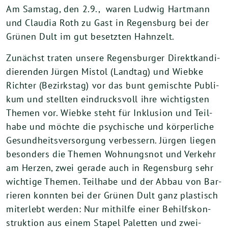
Am Sams­tag, den
2
.
9
., waren Lud­wig Hart­mann
und Clau­dia Roth zu Gast in Regens­burg bei der
Grü­nen Dult im gut besetz­ten Hahnzelt.
Zunächst tra­ten unse­re Regens­bur­ger Direkt­kan­di­
die­ren­den Jür­gen Mis­tol (Land­tag) und Wieb­ke
Rich­ter (Bezirks­tag) vor das bunt gemisch­te Publi­
kum und stell­ten ein­drucks­voll ihre wich­tigs­ten
The­men vor. Wieb­ke steht für Inklu­si­on und Teil­
ha­be und möch­te die psy­chi­sche und kör­per­li­che
Gesund­heits­ver­sor­gung ver­bes­sern. Jür­gen lie­gen
beson­ders die The­men Woh­nungs­not und Ver­kehr
am Her­zen, zwei gera­de auch in Regens­burg sehr
wich­ti­ge The­men. Teil­ha­be und der Abbau von Bar­
rie­ren konn­ten bei der Grü­nen Dult ganz plas­tisch
mit­er­lebt wer­den: Nur mit­hil­fe einer Behilfs­kon­
struk­ti­on aus einem Sta­pel Palet­ten und zwei­