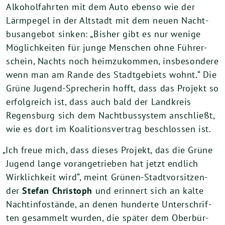
Alko­hol­fahr­ten mit dem Auto eben­so wie der
Lärm­pe­gel in der Alt­stadt mit dem neu­en Nacht­
bus­an­ge­bot sin­ken: „Bis­her gibt es nur weni­ge
Mög­lich­kei­ten für jun­ge Men­schen ohne Füh­rer­
schein, Nachts noch heim­zu­kom­men, ins­be­son­de­re
wenn man am Ran­de des Stadt­ge­biets wohnt.“ Die
Grü­ne Jugend-Spre­che­rin hofft, dass das Pro­jekt so
erfolg­reich ist, dass auch bald der Land­kreis
Regens­burg sich dem Nacht­bus­sys­tem anschließt,
wie es dort im Koali­ti­ons­ver­trag beschlos­sen ist.
„
Ich freue mich, dass die­ses Pro­jekt, das die Grü­ne
Jugend lan­ge vor­an­ge­trie­ben hat jetzt end­lich
Wirk­lich­keit wird“, meint Grü­nen-Stadt­vor­sit­zen­
der
Ste­fan Chris­toph
und erin­nert sich an kal­te
Nacht­in­fo­stän­de, an denen hun­der­te Unter­schrif­
ten gesam­melt wur­den, die spä­ter dem Ober­bür­