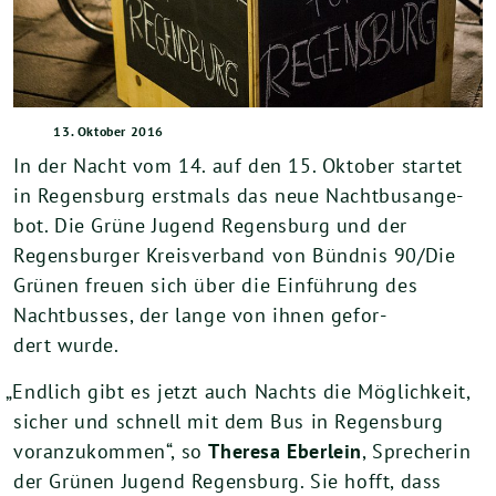
13. Oktober 2016
In der Nacht vom
14
. auf den
15
. Okto­ber star­tet
in Regens­burg erst­mals das neue Nacht­bus­an­ge­
bot. Die Grü­ne Jugend Regens­burg und der
Regens­bur­ger Kreis­ver­band von Bünd­nis
90
/Die
Grü­nen freu­en sich über die Ein­füh­rung des
Nacht­bus­ses, der lan­ge von ihnen gefor­
dert wurde.
„
End­lich gibt es jetzt auch Nachts die Mög­lich­keit,
sicher und schnell mit dem Bus in Regens­burg
vor­an­zu­kom­men“, so
The­re­sa Eber­lein
, Spre­che­rin
der Grü­nen Jugend Regens­burg. Sie hofft, dass