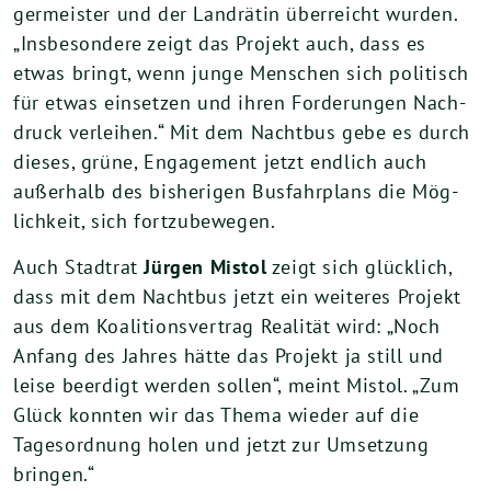
ger­meis­ter und der Land­rä­tin über­reicht wur­den.
„Ins­be­son­de­re zeigt das Pro­jekt auch, dass es
etwas bringt, wenn jun­ge Men­schen sich poli­tisch
für etwas ein­set­zen und ihren For­de­run­gen Nach­
druck ver­lei­hen.“ Mit dem Nacht­bus gebe es durch
die­ses, grü­ne, Enga­ge­ment jetzt end­lich auch
außer­halb des bis­he­ri­gen Bus­fahr­plans die Mög­
lich­keit, sich fortzubewegen.
Auch Stadt­rat
Jür­gen Mis­tol
zeigt sich glück­lich,
dass mit dem Nacht­bus jetzt ein wei­te­res Pro­jekt
aus dem Koali­ti­ons­ver­trag Rea­li­tät wird: „Noch
Anfang des Jah­res hät­te das Pro­jekt ja still und
lei­se beer­digt wer­den sol­len“, meint Mis­tol. „Zum
Glück konn­ten wir das The­ma wie­der auf die
Tages­ord­nung holen und jetzt zur Umset­zung
bringen.“