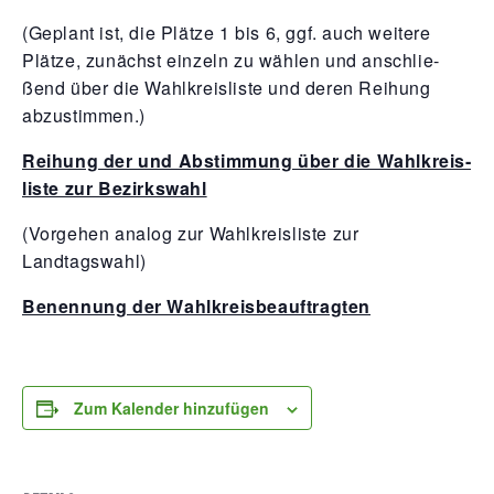
(Geplant ist, die Plät­ze
1
bis
6
, ggf. auch wei­te­re
Plät­ze, zunächst ein­zeln zu wäh­len und anschlie­
ßend über die Wahl­kreis­lis­te und deren Rei­hung
abzustimmen.)
Rei­hung der und Abstim­mung über die Wahl­kreis­
lis­te zur Bezirkswahl
(Vor­ge­hen ana­log zur Wahl­kreis­lis­te zur
Landtagswahl)
Benen­nung der Wahlkreisbeauftragten
Zum Kalender hinzufügen