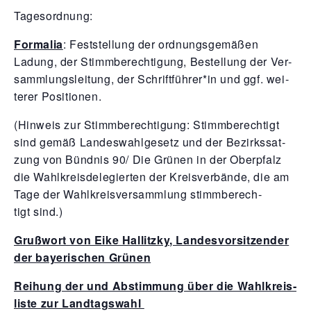
Tages­ord­nung:
For­ma­lia
: Fest­stel­lung der ord­nungs­ge­mä­ßen
Ladung, der Stimm­be­rech­ti­gung, Bestel­lung der Ver­
samm­lungs­lei­tung, der Schriftführer*in und ggf. wei­
te­rer Positionen.
(Hin­weis zur Stimm­be­rech­ti­gung: Stimm­be­rech­tigt
sind gemäß Lan­des­wahl­ge­setz und der Bezirks­sat­
zung von Bünd­nis
90
/ Die Grü­nen in der Ober­pfalz
die Wahl­kreis­de­le­gier­ten der Kreis­ver­bän­de, die am
Tage der Wahl­kreis­ver­samm­lung stimm­be­rech­
tigt sind.)
Gruß­wort von Eike Hal­litz­ky, Lan­des­vor­sit­zen­der
der baye­ri­schen Grünen
Rei­hung der und Abstim­mung über die Wahl­kreis­
lis­te zur Landtagswahl