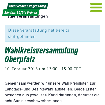
Weiter
Stadtverband Regensburg
zum
Bündnis 90/Die Grünen
Inhalt
« Alle Veranstaltungen
Diese Veranstaltung hat bereits
stattgefunden.
Wahlkreisversammlung
Oberpfalz
10. Februar 2018 um 13:00
-
15:00
CET
Gemein­sam wer­den wir unse­re Wahl­kreis­lis­ten zur
Land­tags- und Bezirks­wahl auf­stel­len. Bei­de Lis­ten
bestehen aus jeweils
16
Kandidat*innen, dar­un­ter die
acht Stimmkreisbewerber*innen.