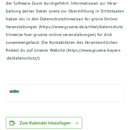
der Soft­ware Zoom durch­ge­führt. Infor­ma­tio­nen zur Ver­ar­
bei­tung dei­ner Daten sowie zur Über­mitt­lung in Dritt­staa­ten
haben wir in den Daten­schutz­hin­wei­sen für grü­ne Online-
Ver­an­stal­tun­gen (https://​www​.grue​ne​.de/​a​r​t​i​k​e​l​/​d​a​t​e​n​s​c​h​u​t​z​
h​i​n​w​e​i​s​e​-​f​u​e​r​-​g​r​u​e​n​e​-​o​n​l​i​n​e​-​v​e​r​a​n​s​t​a​l​t​u​n​gen) für dich
zusam­men­ge­fasst. Die Kon­takt­da­ten des Ver­ant­wort­li­chen
fin­dest du auf unse­rer Web­site (https://​www​.grue​ne​-bay​ern​
.de/​d​a​t​e​n​s​c​h​u​tz/).
online
Zum Kalender hinzufügen