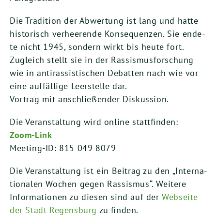
Die Tra­di­ti­on der Abwer­tung ist lang und hat­te
his­to­risch ver­hee­ren­de Kon­se­quen­zen. Sie ende­
te nicht
1945
, son­dern wirkt bis heu­te fort.
Zugleich stellt sie in der Ras­sis­mus­for­schung
wie in anti­ras­sis­ti­schen Debat­ten nach wie vor
eine auf­fäl­li­ge Leer­stel­le dar.
Vor­trag mit anschlie­ßen­der Diskussion.
Die Ver­an­stal­tung wird online statt­fin­den:
Zoom-Link
Mee­ting-ID:
815
049
8079
Die Ver­an­stal­tung ist ein Bei­trag zu den „Inter­na­
tio­na­len Wochen gegen Ras­sis­mus“. Wei­te­re
Infor­ma­tio­nen zu die­sen sind auf der
Web­sei­te
der Stadt Regens­burg
zu finden.