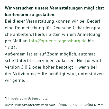
Wir ver­su­chen unse­re Ver­an­stal­tun­gen mög­lichst
bar­rie­re­arm zu gestal­ten.
Bei die­ser Ver­an­stal­tung kön­nen wir bei Bedarf
eine Dol­met­schung für Deut­sche Gebär­den­spra­
che anbie­ten. Hier­für bit­ten wir um Anmel­dung
per Mail an
info@gruene-regensburg.de
bis
17
.
03
.
Außer­dem ist es auf Zoom mög­lich, auto­ma­ti­
sche Unter­ti­tel anzei­gen zu las­sen. Hier­für wird
Ver­si­on
5
.
0
.
2
oder höher benö­tigt – wenn bei
der Akti­vie­rung Hil­fe benö­tigt wird, unter­stüt­zen
wir gerne.
*Hin­weis zum Daten­schutz:
Die­se Video­kon­fe­renz wird von
90
/
mit
BÜNDNIS
DIE
GRÜNEN