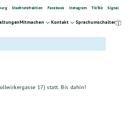
burg
Stadtratsfraktion
Facebook
Instagram
TikTok
Signal
altungen
Mitmachen
Kontakt
Sprachumschalter
Zeige
Zeige
Untermenü
Untermenü
l­wir­ker­gas­se
17
) statt. Bis dahin!