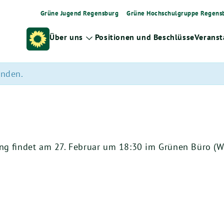
Grüne Jugend Regensburg
Grüne Hochschulgruppe Regens
Über uns
Positionen und Beschlüsse
Veranst
Zeige
Untermenü
unden.
ung fin­det am
27
. Febru­ar um
18
:
30
im Grü­nen Büro (Wol