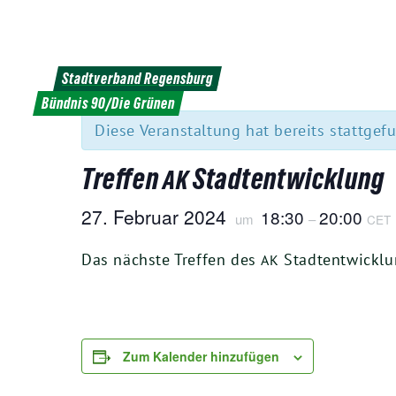
Weiter
zum
Inhalt
Stadtverband Regensburg
« Alle Veranstaltungen
Bündnis 90/Die Grünen
Diese Veranstaltung hat bereits stattgef
Treffen
Stadtentwicklung
AK
27
. Febru­ar
2024
18
:
30
20
:
00
um
–
CET
Das nächs­te Tref­fen des
Stadt­ent­wick­l
AK
Zum Kalender hinzufügen