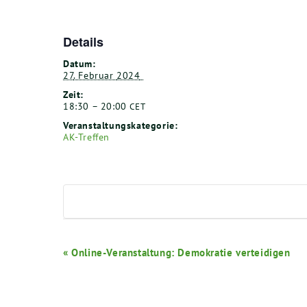
Details
Datum:
27
. Febru­ar
2024
Zeit:
18
:
30
–
20
:
00
CET
Ver­an­stal­tungs­ka­te­go­rie:
AK-Tref­fen
Veranstaltung-
«
Online-Veranstaltung: Demokratie verteidigen
Navigation