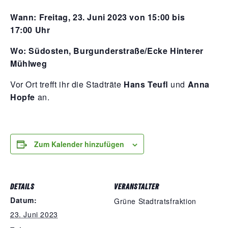
Wann: Frei­tag,
23
. Juni
2023
von
15
:
00
bis
17
:
00
Uhr
Wo: Süd­os­ten, Burgunderstraße/Ecke Hin­te­rer
Mühlweg
Vor Ort trefft ihr die Stadt­rä­te
Hans Teufl
und
Anna
Hop­fe
an.
Zum Kalender hinzufügen
DETAILS
VERANSTALTER
Datum:
Grüne Stadtratsfraktion
23. Juni 2023