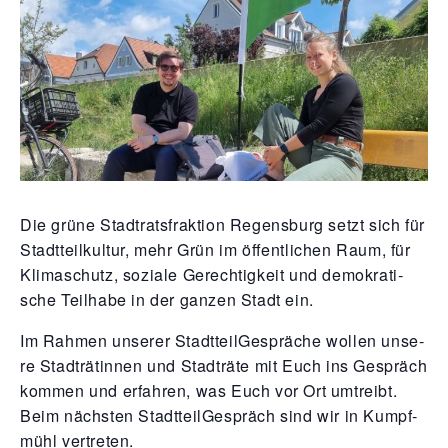
Die grü­ne Stadt­rats­frak­ti­on Regens­burg setzt sich für
Stadt­teil­kul­tur, mehr Grün im öffent­li­chen Raum, für
Kli­ma­schutz, sozia­le Gerech­tig­keit und demo­kra­ti­
sche Teil­ha­be in der gan­zen Stadt ein.
Im Rah­men unse­rer Stadt­teil­Ge­sprä­che wol­len unse­
re Stadt­rä­tin­nen und Stadt­rä­te mit Euch ins Gespräch
kom­men und erfah­ren, was Euch vor Ort umtreibt.
Beim nächs­ten Stadt­teil­Ge­spräch sind wir in Kumpf­
mühl vertreten.