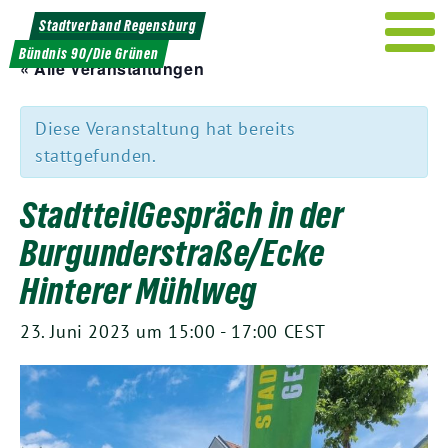
Weiter
Stadtverband Regensburg
zum
Bündnis 90/Die Grünen
Inhalt
« Alle Veranstaltungen
Diese Veranstaltung hat bereits
stattgefunden.
StadtteilGespräch in der
Burgunderstraße/Ecke
Hinterer Mühlweg
23. Juni 2023 um 15:00
-
17:00
CEST