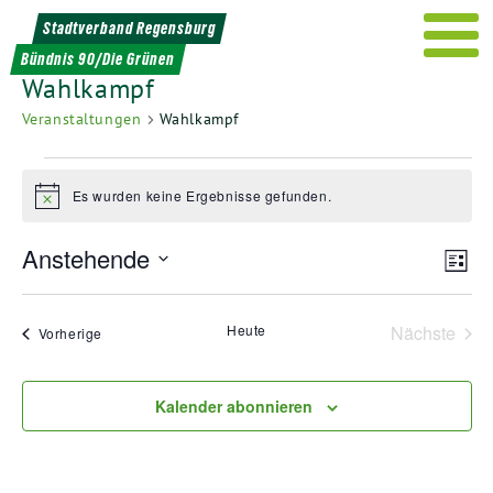
Weiter
Stadtverband Regensburg
zum
Bündnis 90/Die Grünen
Inhalt
Wahlkampf
Veranstaltungen
Wahlkampf
Veranstaltungen
Es wurden keine Ergebnisse gefunden.
Hinweis
Ans
Ver
Anstehende
Liste
Ans
Nav
Datum
Nav
wählen.
Heute
Nächste
Veranstaltungen
Vorherige
Veransta
Kalender abonnieren