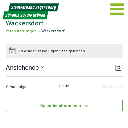
Weiter
Stadtverband Regensburg
zum
Bündnis 90/Die Grünen
Inhalt
Wackersdorf
Veranstaltungen
Wackersdorf
Veranstaltungen
Es wurden keine Ergebnisse gefunden.
Hinweis
Ans
Ver
Anstehende
Liste
Ans
Nav
Datum
Nav
wählen.
Heute
Nächste
Veranstaltungen
Vorherige
Veransta
Kalender abonnieren