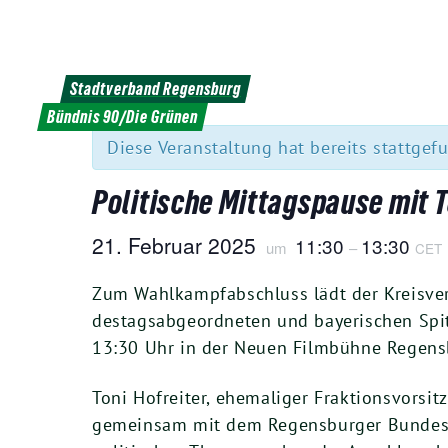
Weiter
zum
Inhalt
Stadtverband Regensburg
« Alle Veranstaltungen
Bündnis 90/Die Grünen
Diese Veranstaltung hat bereits stattgef
Politische Mittagspause mit T
21
. Febru­ar
2025
11
:
30
13
:
30
um
–
CET
Zum Wahl­kampf­ab­schluss lädt der Kreis­v
des­tags­ab­ge­ord­ne­ten und baye­ri­schen Spit
13
:
30
Uhr in der Neu­en Film­büh­ne Regens­
Toni Hof­rei­ter, ehe­ma­li­ger Frak­ti­ons­vor­
gemein­sam mit dem Regens­bur­ger Bun­des­tag