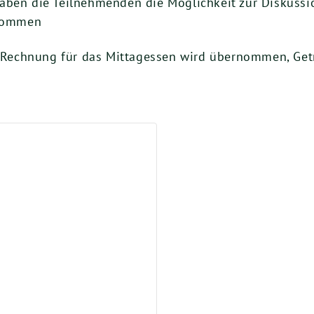
ben die Teil­neh­men­den die Mög­lich­keit zur Dis­kus­s
 kommen
e Rech­nung für das Mit­tag­essen wird über­nom­men, Get