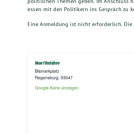
poli­ti­schen The­men geben. Im Anschluss ha
essen mit den Poli­ti­kern ins Gespräch zu
Eine Anmel­dung ist nicht erfor­der­lich. Di
Neue Filmbühne
Bis­mark­platz
Regens­burg
,
93047
Goog­le Kar­te anzeigen