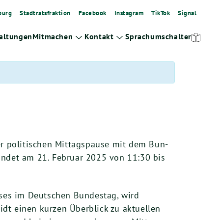
burg
Stadtratsfraktion
Facebook
Instagram
TikTok
Signal
altungen
Mitmachen
Kontakt
Sprachumschalter
Zeige
Zeige
Untermenü
Untermenü
r poli­ti­schen Mit­tags­pau­se mit dem Bun­
 fin­det am
21
. Febru­ar
2025
von
11
:
30
bis
hus­ses im Deut­schen Bun­des­tag, wird
dt einen kur­zen Über­blick zu aktu­el­len