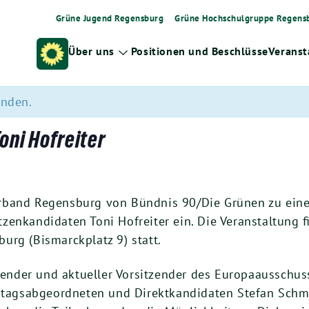
Grüne Jugend Regensburg
Grüne Hochschulgruppe Regens
Über uns
Positionen und Beschlüsse
Veranst
Zeige
Untermenü
unden.
oni Hofreiter
er­band Regens­burg von Bünd­nis
90
/Die Grü­nen zu eine
­zen­kan­di­da­ten Toni Hof­rei­ter ein. Die Ver­an­stal­tung
burg (Bis­marck­platz
9
) statt.
sit­zen­der und aktu­el­ler Vor­sit­zen­der des Euro­pa­aus­sc
s­ab­ge­ord­ne­ten und Direkt­kan­di­da­ten Ste­fan Schmi