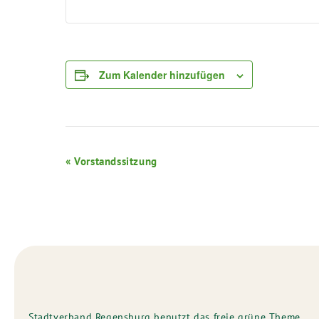
Zum Kalender hinzufügen
Veranstaltung-
«
Vorstandssitzung
Navigation
Stadtverband Regensburg benutzt das freie grüne Theme