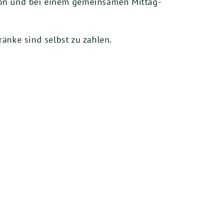
i­on und bei einem gemein­sa­men Mit­tag­
rän­ke sind selbst zu zahlen.