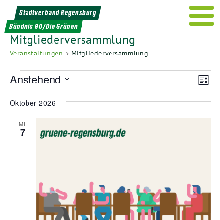
Weiter
Stadtverband Regensburg
zum
Bündnis 90/Die Grünen
Inhalt
Mitgliederversammlung
Veranstaltungen
Mitgliederversammlung
Veranstaltungen
Ans
Ver
Anstehend
Liste
Ans
Nav
Datum
Nav
Oktober 2026
wählen.
MI.
7