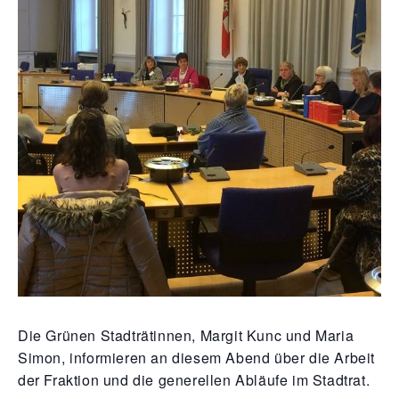
Die Grü­nen Stadt­rä­tin­nen, Mar­git Kunc und Maria
Simon, infor­mie­ren an die­sem Abend über die Arbeit
der Frak­ti­on und die gene­rel­len Abläu­fe im Stadtrat.