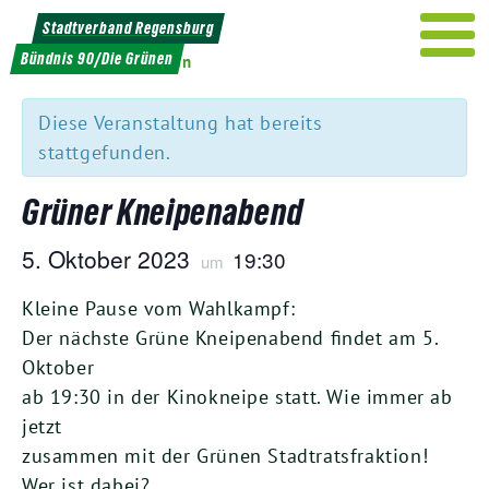
Weiter
Stadtverband Regensburg
zum
Bündnis 90/Die Grünen
« Alle Veranstaltungen
Inhalt
Diese Veranstaltung hat bereits
stattgefunden.
Grüner Kneipenabend
5
. Okto­ber
2023
19
:
30
um
Klei­ne Pau­se vom Wahl­kampf:
Der nächs­te Grü­ne Knei­pen­abend fin­det am
5
.
Okto­ber
ab
19
:
30
in der Kino­knei­pe statt. Wie immer ab
jetzt
zusam­men mit der Grü­nen Stadt­rats­frak­ti­on!
Wer ist dabei?