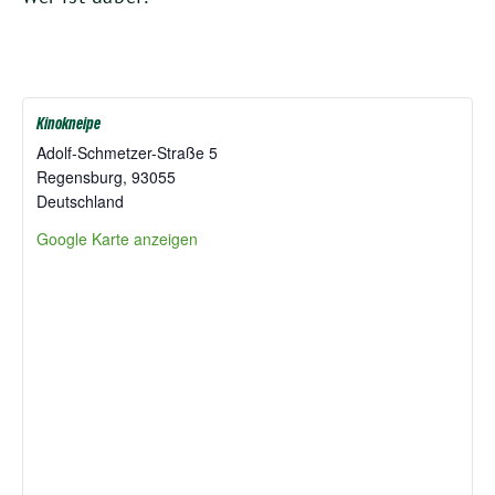
Kinokneipe
Adolf-Schmet­zer-Stra­ße
5
Regens­burg
,
93055
Deutsch­land
Goog­le Kar­te anzeigen