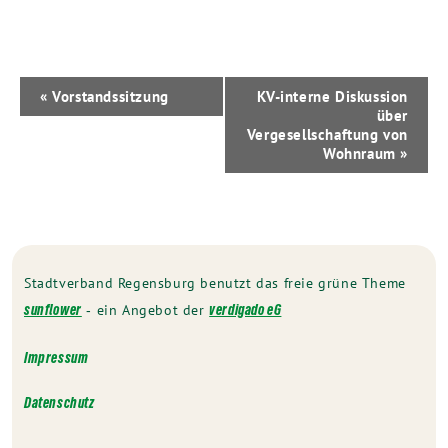
Veranstaltung-
«
Vorstandssitzung
KV-interne Diskussion
Navigation
über
Vergesellschaftung von
Wohnraum
»
Stadtverband Regensburg benutzt das freie grüne Theme
‐ ein Angebot der
sunflower
verdigado eG
Impressum
Datenschutz