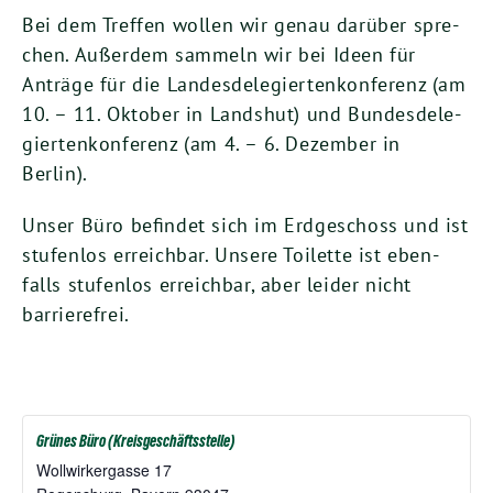
Bei dem Tref­fen wol­len wir genau dar­über spre­
chen. Außer­dem sam­meln wir bei Ideen für
Anträ­ge für die Lan­des­de­le­gier­ten­kon­fe­renz (am
10
. –
11
. Okto­ber in Lands­hut) und Bun­des­de­le­
gier­ten­kon­fe­renz (am
4
. –
6
. Dezem­ber in
Berlin).
Unser Büro befin­det sich im Erd­ge­schoss und ist
stu­fen­los erreich­bar. Unse­re Toi­let­te ist eben­
falls stu­fen­los erreich­bar, aber lei­der nicht
barrierefrei.
Grünes Büro (Kreisgeschäftsstelle)
Woll­wir­ker­gas­se
17