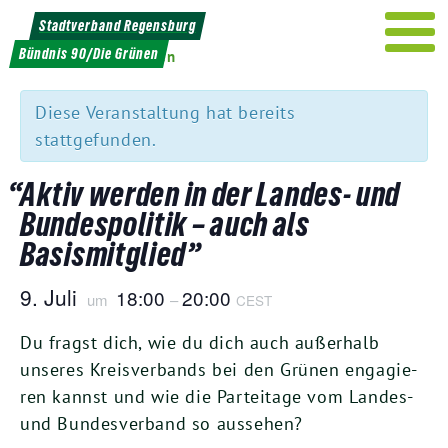
Weiter
Stadtverband Regensburg
zum
Bündnis 90/Die Grünen
« Alle Veranstaltungen
Inhalt
Diese Veranstaltung hat bereits
stattgefunden.
“
Aktiv werden in der Landes- und
Bundespolitik – auch als
Basismitglied”
9
. Juli
18
:
00
20
:
00
um
–
CEST
Du fragst dich, wie du dich auch außer­halb
unse­res Kreis­ver­bands bei den Grü­nen enga­gie­
ren kannst und wie die Par­tei­ta­ge vom Lan­des-
und Bun­des­ver­band so aussehen?