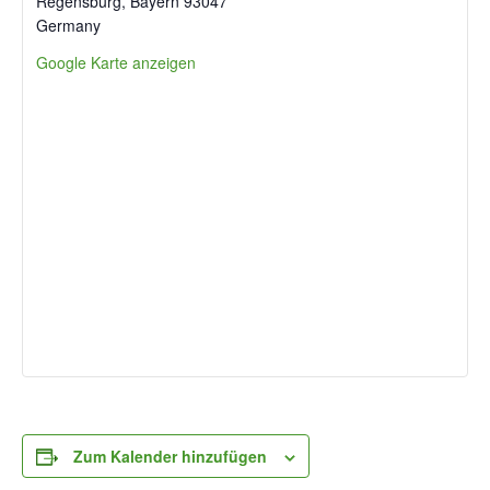
Regens­burg
,
Bay­ern
93047
Ger­ma­ny
Goog­le Kar­te anzeigen
Zum Kalender hinzufügen