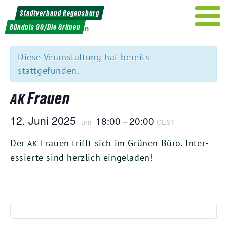
Weiter
Stadtverband Regensburg
zum
Bündnis 90/Die Grünen
« Alle Veranstaltungen
Inhalt
Diese Veranstaltung hat bereits
stattgefunden.
Frauen
AK
12
. Juni
2025
18
:
00
20
:
00
um
–
CEST
Der
Frau­en trifft sich im Grü­nen Büro. Inter­
AK
es­sier­te sind herz­lich eingeladen!