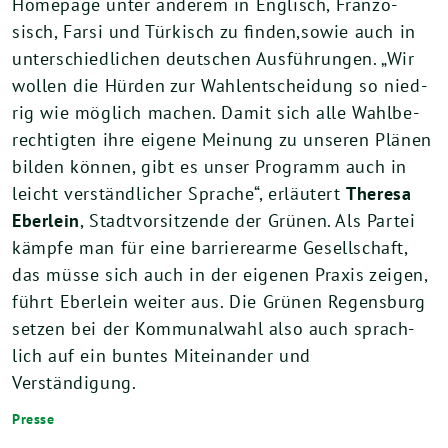
Home­page unter ande­rem in Eng­lisch, Fran­zö­
sisch, Far­si und Tür­kisch zu finden,sowie auch in
unter­schied­li­chen deut­schen Aus­füh­run­gen. „Wir
wol­len die Hür­den zur Wahl­ent­schei­dung so nied­
rig wie mög­lich machen. Damit sich alle Wahl­be­
rech­tig­ten ihre eige­ne Mei­nung zu unse­ren Plä­nen
bil­den kön­nen, gibt es unser Pro­gramm auch in
leicht ver­ständ­li­cher Spra­che“, erläu­tert
The­re­sa
Eber­lein
, Stadt­vor­sit­zen­de der Grü­nen. Als Par­tei
kämp­fe man für eine bar­rie­re­ar­me Gesell­schaft,
das müs­se sich auch in der eige­nen Pra­xis zei­gen,
führt Eber­lein wei­ter aus. Die Grü­nen Regens­burg
set­zen bei der Kom­mu­nal­wahl also auch sprach­
lich auf ein bun­tes Mit­ein­an­der und
Verständigung.
Presse