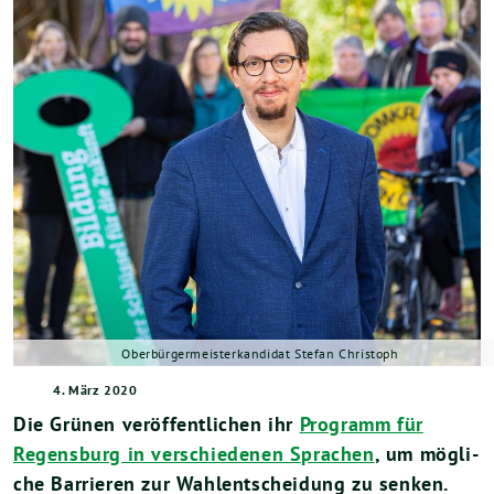
Oberbürgermeisterkandidat Stefan Christoph
4. März 2020
Die Grü­nen ver­öf­fent­li­chen ihr
Pro­gramm für
Regens­burg in ver­schie­de­nen Spra­chen
, um mög­li­
che Bar­rie­ren zur Wahl­ent­schei­dung zu senken.