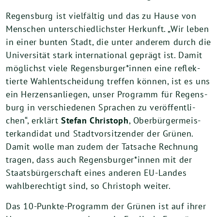
Regens­burg ist viel­fäl­tig und das zu Hau­se von
Men­schen unter­schied­lichs­ter Her­kunft. „Wir leben
in einer bun­ten Stadt, die unter ande­rem durch die
Uni­ver­si­tät stark inter­na­tio­nal geprägt ist. Damit
mög­lichst vie­le Regensburger*innen eine reflek­
tier­te Wahl­ent­schei­dung tref­fen kön­nen, ist es uns
ein Her­zens­an­lie­gen, unser Pro­gramm für Regens­
burg in ver­schie­de­nen Spra­chen zu ver­öf­fent­li­
chen“, erklärt
Ste­fan Chris­toph
, Ober­bür­ger­meis­
ter­kan­di­dat und Stadt­vor­sit­zen­der der Grü­nen.
Damit wol­le man zudem der Tat­sa­che Rech­nung
tra­gen, dass auch Regensburger*innen mit der
Staats­bür­ger­schaft eines ande­ren EU-Lan­des
wahl­be­rech­tigt sind, so Chris­toph weiter.
Das
10
-Punk­te-Pro­gramm der Grü­nen ist auf ihrer