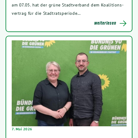
am
07
.
05
. hat der grü­ne Stadt­ver­band dem Koali­ti­ons­
ver­trag für die Stadtratsperiode…
wei­ter­le­sen
7
. Mai
2026