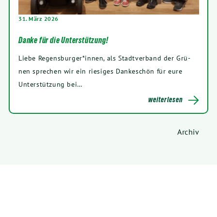
31
. März
2026
Danke für die Unterstützung!
Lie­be Regensburger*innen, als Stadt­ver­band der Grü­
nen spre­chen wir ein rie­si­ges Dan­ke­schön für eure
Unter­stüt­zung bei…
wei­ter­le­sen
Archiv