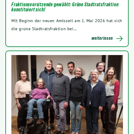
Fraktionsvorsitzende gewählt: Grüne Stadtratsfraktion
konstituiert sich!
Mit Beginn der neu­en Amts­zeit am
1
. Mai
2026
hat sich
die grü­ne Stadt­rats­frak­ti­on bei…
wei­ter­le­sen