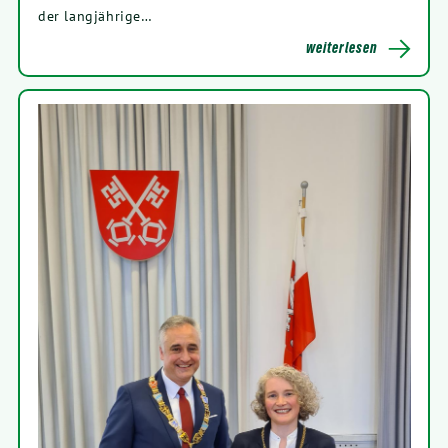
der langjährige…
wei­ter­le­sen