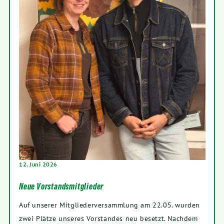
12
. Juni
2026
Neue Vorstandsmitglieder
Auf unse­rer Mit­glie­der­ver­samm­lung am
22
.
05
. wur­den
zwei Plät­ze unse­res Vor­stan­des neu besetzt. Nach­dem