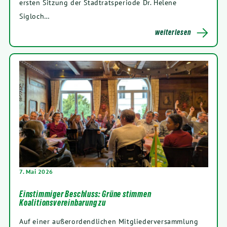
ers­ten Sit­zung der Stadt­rats­pe­ri­ode Dr. Hele­ne
Sigloch…
wei­ter­le­sen
7
. Mai
2026
Einstimmiger Beschluss: Grüne stimmen
Koalitionsvereinbarung zu
Auf einer außer­or­den­d­li­chen Mit­glie­der­ver­samm­lung