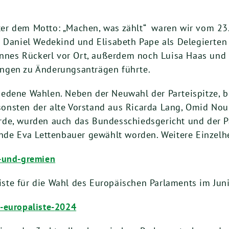
nter dem Mot­to: „Machen, was zählt“ waren wir vom
23
 Dani­el Wede­kind und Eli­sa­beth Pape als Dele­gier­ten
ohan­nes Rück­erl vor Ort, außer­dem noch Lui­sa Haas u
n­gen zu Ände­rungs­an­trä­gen führte.
­de­ne Wah­len. Neben der Neu­wahl der Par­tei­spit­ze, be
ons­ten der alte Vor­stand aus Ricar­da Lang, Omid Nou­r
e, wur­den auch das Bun­des­schieds­ge­richt und der Par­
en­de Eva Let­ten­bau­er gewählt wor­den. Wei­te­re Ein­zel­he
​u​n​d​-​g​r​e​m​ien
lis­te für die Wahl des Euro­päi­schen Par­la­ments im Jun
​r​o​p​a​l​i​s​t​e​-​
2
024