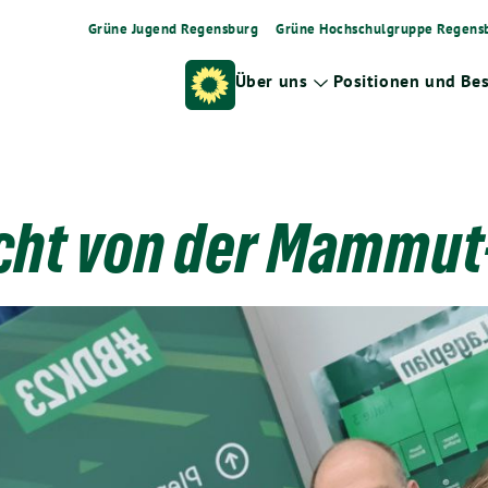
Grüne Jugend Regensburg
Grüne Hochschulgruppe Regens
Über uns
Positionen und Be
Zeige
Untermenü
cht von der Mammu