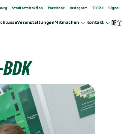
burg
Stadtratsfraktion
Facebook
Instagram
TikTok
Signal
schlüsse
Veranstaltungen
Mitmachen
Kontakt
Zeige
Zeige
Untermenü
Untermenü
t-BDK