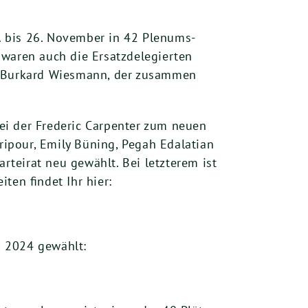
. bis
26
. Novem­ber in
42
Ple­nums­
 waren auch die Ersatz­de­le­gier­ten
nd Bur­kard Wies­mann, der zusam­men
i der Fre­de­ric Car­pen­ter zum neu­en
i­pour, Emi­ly Büning, Pegah Edala­ti­an
tei­rat neu gewählt. Bei letz­te­rem ist
i­ten fin­det Ihr hier:
i
2024
gewählt: