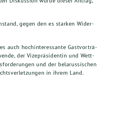
­len Dis­kus­si­on wur­de die­ser Antrag,
.
Umstand, gegen den es star­ken Wider­
uch hoch­in­ter­es­san­te Gast­vor­trä­
n­de, der Vize­prä­si­den­tin und Wett­
s­for­de­run­gen und der bela­rus­si­schen
rechts­ver­let­zun­gen in ihrem Land.