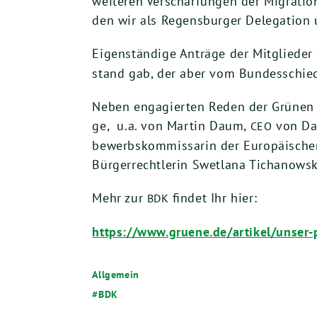
wei­te­ren Ver­schär­fun­gen der Migra­ti­o
den wir als Regens­bur­ger Dele­ga­ti­on
Eigen­stän­di­ge Anträ­ge der Mit­glie­de
stand gab, der aber vom Bun­des­schieds­
Neben enga­gier­ten Reden der Grü­nen B
ge, u.a. von Mar­tin Daum,
von Daim
CEO
be­werbs­kom­mis­sa­rin der Euro­päi­schen
Bür­ger­recht­le­rin Swet­la­na Tich­anows
Mehr zur
fin­det Ihr hier:
BDK
https://​www​.grue​ne​.de/​a​r​t​i​k​e​l​/​u​n​s​e​r​-​p​a​r​t​
Allgemein
BDK