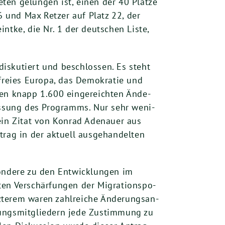
­ne­ten gelun­gen ist, einen der
40
Plät­ze
6
und Max Ret­zer auf Platz
22
, der
int­ke, die Nr.
1
der deut­schen Lis­te,
s­ku­tiert und beschlos­sen. Es steht
frei­es Euro­pa, das Demo­kra­tie und
n den knapp
1
.
600
ein­ge­reich­ten Ände­
Fas­sung des Pro­gramms. Nur sehr weni­
in Zitat von Kon­rad Ade­nau­er aus
ag in der aktu­ell aus­ge­han­del­ten
son­de­re zu den Ent­wick­lun­gen im
en Ver­schär­fun­gen der Migra­ti­ons­po­
tz­te­rem waren zahl­rei­che Ände­rungs­an­
rungs­mit­glie­dern jede Zustim­mung zu