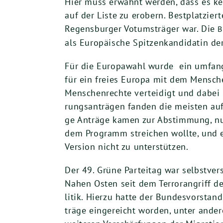
Hier muss erwähnt wer­den, dass es ke
auf der Lis­te zu erobern. Best­plat­zie
Regens­bur­ger Votums­trä­ger war. Die
B
als Euro­päi­sche Spit­zen­kan­di­da­tin d
Für die Euro­pa­wahl wur­de ein umfang­
für ein frei­es Euro­pa mit dem Men­sche
Men­schen­rech­te ver­tei­digt und dabei
rungs­an­trä­gen fan­den die meis­ten a
ge Anträ­ge kamen zur Abstim­mung, nur 
dem Pro­gramm strei­chen woll­te, und ei
Ver­si­on nicht zu unterstützen.
Der
49
. Grü­ne Par­tei­tag war selbst­ve
Nahen Osten seit dem Ter­ror­an­griff 
li­tik. Hier­zu hat­te der Bun­des­vor­sta
trä­ge ein­ge­reicht wor­den, unter and