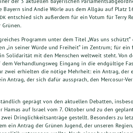
i­ner der
3
aktu­el­len baye­ri­schen Par­la­ments­ab­ge­ord
r­te Bay­ern sind Andie Wör­le aus dem All­gäu auf Platz
1
ent­schied sich außer­dem für ein Votum für Ter­ry Re
DK
er Grünen.
rei­ches Pro­gramm unter dem Titel „Was uns schützt“ di
n „in sei­ner Wür­de und Frei­heit“ im Zen­trum; für ein 
 in Soli­da­ri­tät mit den Men­schen welt­weit steht. Vo
uf dem Ver­hand­lungs­weg Ein­gang in die end­gül­ti­ge 
zwei erhiel­ten die nöti­ge Mehr­heit: ein Antrag, der e
n Antrag, der sich dafür aus­sprach, den Mer­co­sur-Ver­tr
r­ständ­lich geprägt von den aktu­el­len Debat­ten, ins­be­
der Hamas auf Isra­el vom
7
. Okto­ber und zu den geplan­t
nd zwei Dring­lich­keits­an­trä­ge gestellt. Beson­ders zu le
e­rem ein Antrag der Grü­nen Jugend, der unse­ren Regie­