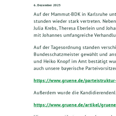
6. Dezember 2023
Auf der Mam­mut-BDK in Karls­ru­he u
stun­den wie­der stark ver­tre­ten. Neben
Julia Krebs, The­re­sa Eber­lein und J
mit Johan­nes umfang­rei­che Ver­hand­lu
Auf der Tages­ord­nung stan­den ver­schie
Bun­des­schatz­meis­ter gewählt und ans
und Hei­ko Knopf im Amt bestä­tigt wur­d
auch unse­re baye­ri­sche Par­tei­vor­sit­z
https://​www​.grue​ne​.de/​p​a​r​t​e​i​s​t​r​u​k​t​u​r​-
Außer­dem wur­de die Kan­di­die­ren­den­
https://​www​.grue​ne​.de/​a​r​t​i​k​e​l​/​g​r​u​e​n​e​-​e​u