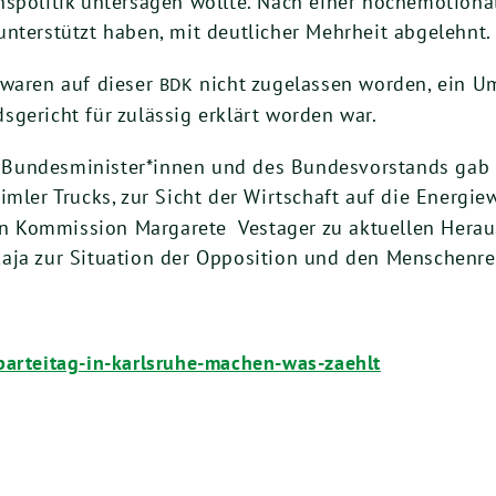
ns­po­li­tik unter­sa­gen woll­te. Nach einer hoch­emo­tio­na
 unter­stützt haben, mit deut­li­cher Mehr­heit abgelehnt
r waren auf die­ser
nicht zuge­las­sen wor­den, ein 
BDK
ge­richt für zuläs­sig erklärt wor­den war.
undesminister*innen und des Bun­des­vor­stands gab es a
­ler Trucks, zur Sicht der Wirt­schaft auf die Ener­gie­we
 Kom­mis­si­on Mar­ga­re­te Ves­ta­ger zu aktu­el­len Her­au
­ka­ja zur Situa­ti­on der Oppo­si­ti­on und den Men­schen­
e​i​t​a​g​-​i​n​-​k​a​r​l​s​r​u​h​e​-​m​a​c​h​e​n​-​w​a​s​-​z​a​e​hlt