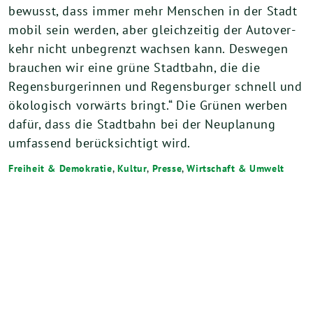
bewusst, dass immer mehr Men­schen in der Stadt
mobil sein wer­den, aber gleich­zei­tig der Auto­ver­
kehr nicht unbe­grenzt wach­sen kann. Des­we­gen
brau­chen wir eine grü­ne Stadt­bahn, die die
Regens­bur­ge­rin­nen und Regens­bur­ger schnell und
öko­lo­gisch vor­wärts bringt.“ Die Grü­nen wer­ben
dafür, dass die Stadt­bahn bei der Neu­pla­nung
umfas­send berück­sich­tigt wird.
Freiheit & Demokratie
,
Kultur
,
Presse
,
Wirtschaft & Umwelt