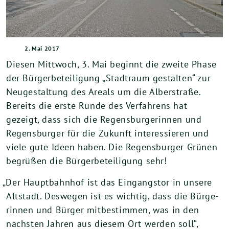
2. Mai 2017
Die­sen Mitt­woch,
3
. Mai beginnt die zwei­te Pha­se
der Bür­ger­be­tei­li­gung „Stadt­raum gestal­ten“ zur
Neu­ge­stal­tung des Are­als um die Alber­stra­ße.
Bereits die ers­te Run­de des Ver­fah­rens hat
gezeigt, dass sich die Regens­bur­ge­rin­nen und
Regens­bur­ger für die Zukunft inter­es­sie­ren und
vie­le gute Ideen haben. Die Regens­bur­ger Grü­nen
begrü­ßen die Bür­ger­be­tei­li­gung sehr!
„
Der Haupt­bahn­hof ist das Ein­gangs­tor in unse­re
Alt­stadt. Des­we­gen ist es wich­tig, dass die Bür­ge­
rin­nen und Bür­ger mit­be­stim­men, was in den
nächs­ten Jah­ren aus die­sem Ort wer­den soll“,