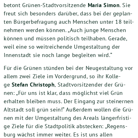
betont Grü­nen-Stadt­vor­sit­zen­de
Maria Simon
. Sie
freut sich beson­ders dar­über, dass bei der geplan­
ten Bür­ger­be­fra­gung auch Men­schen unter
18
teil­
neh­men wer­den kön­nen. „Auch jun­ge Men­schen
kön­nen und müs­sen poli­tisch teil­ha­ben. Gera­de,
weil eine so weit­rei­chen­de Umge­stal­tung der
Innen­stadt sie noch lan­ge beglei­ten wird.“
Für die Grü­nen stün­den bei der Neu­ge­stal­tung vor
allem zwei Zie­le im Vor­der­grund, so ihr Kol­le­
ge
Ste­fan Chris­toph
, Stadt­vor­sit­zen­der der Grü­
nen: „Für uns ist klar, dass mög­lichst viel Grün
erhal­ten blei­ben muss. Der Ein­gang zur stei­ner­nen
Alt­stadt soll grün sein!“ Außer­dem wol­len die Grü­
nen mit der Umge­stal­tung des Are­als län­ger­fris­ti­
ge Zie­le für die Stadt­po­li­tik abste­cken: „Regens­
burg wächst immer wei­ter. Es ist uns allen