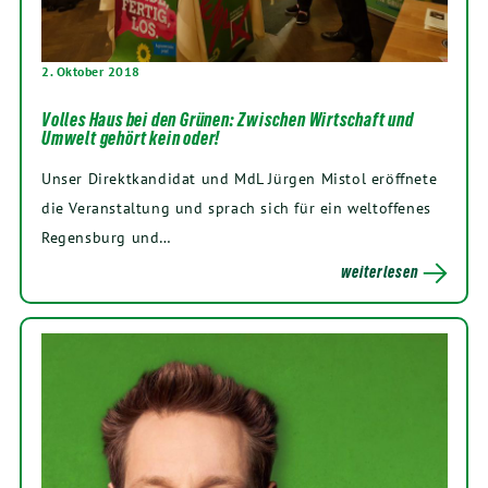
2. Oktober 2018
Volles Haus bei den Grünen: Zwischen Wirtschaft und
Umwelt gehört kein oder!
Unser Direkt­kan­di­dat und MdL Jür­gen Mis­tol eröff­ne­te
die Ver­an­stal­tung und sprach sich für ein welt­of­fe­nes
Regens­burg und…
weiterlesen