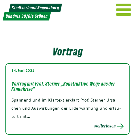
Weiter
Stadtverband Regensburg
zum
Bündnis 90/Die Grünen
Inhalt
Vortrag
14. Juni 2021
Vortrag mit Prof. Sterner „Konstruktive Wege aus der
Klimakrise“
Span­nend und im Klar­text erklärt Prof. Ster­ner Ursa­
chen und Aus­wir­kun­gen der Erd­er­wär­mung und erläu­
tert mit…
weiterlesen