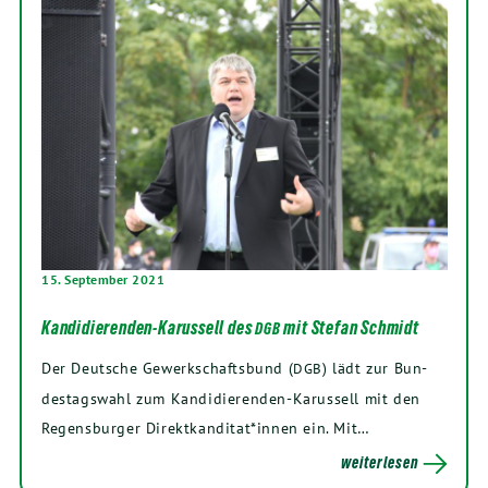
15. September 2021
Kandidierenden-Karussell des
mit Stefan Schmidt
DGB
Der Deut­sche Gewerk­schafts­bund (
) lädt zur Bun­
DGB
des­tags­wahl zum Kan­­di­­die­­ren­­den-Karus­­sell mit den
Regens­bur­ger Direktkanditat*innen ein. Mit…
weiterlesen