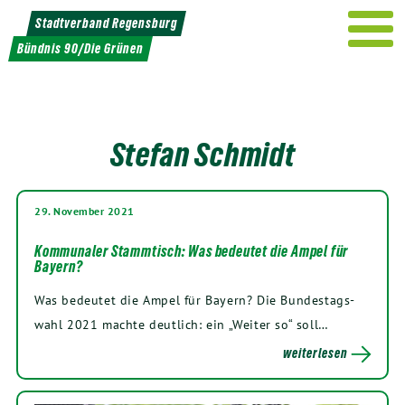
Weiter
Stadtverband Regensburg
zum
Bündnis 90/Die Grünen
Inhalt
Stefan Schmidt
29. November 2021
Kommunaler Stammtisch: Was bedeutet die Ampel für
Bayern?
Was bedeu­tet die Ampel für Bay­ern? Die Bun­des­tags­
wahl
2021
mach­te deut­lich: ein „Wei­ter so“ soll…
weiterlesen