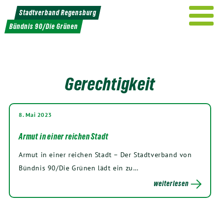
Weiter
Stadtverband Regensburg
zum
Bündnis 90/Die Grünen
Inhalt
Gerechtigkeit
8. Mai 2023
Armut in einer reichen Stadt
Armut in einer rei­chen Stadt – Der Stadt­ver­band von
Bünd­nis
90
/Die Grü­nen lädt ein zu…
weiterlesen