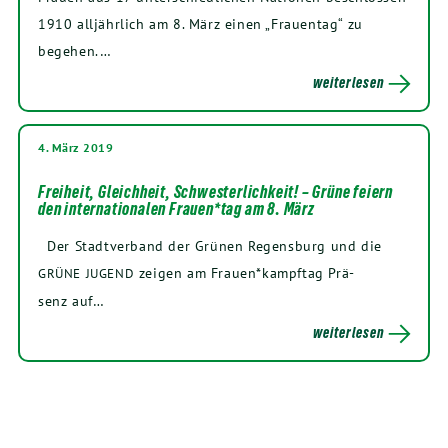
1910
all­jähr­lich am
8
. März einen „Frau­en­tag“ zu
begehen.…
weiterlesen
4. März 2019
Freiheit, Gleichheit, Schwesterlichkeit! – Grüne feiern
den internationalen Frauen*tag am
8
. März
Der Stadt­ver­band der Grü­nen Regens­burg und die
zei­gen am Frauen*kampftag Prä­
GRÜNE
JUGEND
senz auf…
weiterlesen