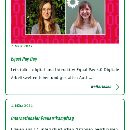
7. März 2022
Equal Pay Day
Lets talk – digi­tal und inter­ak­tiv: Equal Pay
4
.
0
Digi­ta­le
Arbeits­wel­ten leben und gestal­ten Auch…
weiterlesen
1. März 2021
Internationaler Frauen*kampftag
Frau­en aus
17
unter­schied­li­chen Natio­nen beschlos­sen