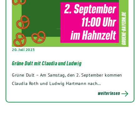
20. Juli 2023
Grüne Dult mit Claudia und Ludwig
Grü­ne Dult – Am Sams­tag, den
2
. Sep­tem­ber kom­men
Clau­dia Roth und Lud­wig Hart­mann nach…
weiterlesen