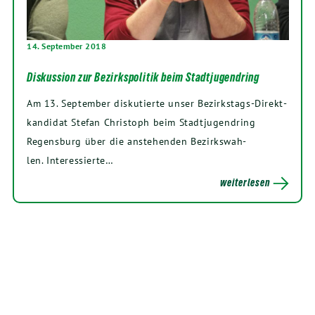
14. September 2018
Diskussion zur Bezirkspolitik beim Stadtjugendring
Am
13
. Sep­tem­ber dis­ku­tier­te unser Bezirks­­­tags-Direk­t­­
kan­­di­­dat Ste­fan Chris­toph beim Stadt­ju­gend­ring
Regens­burg über die anste­hen­den Bezirks­wah­
len. Interessierte…
weiterlesen