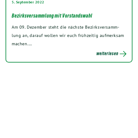
5. September 2022
Bezirksversammlung mit Vorstandswahl
Am
09
. Dezem­ber steht die nächs­te Bezirks­ver­samm­
lung an, dar­auf wol­len wir euch früh­zei­tig auf­merk­sam
machen.…
weiterlesen