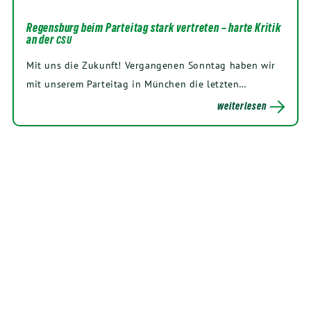
Regensburg beim Parteitag stark vertreten – harte Kritik
an der
CSU
Mit uns die Zukunft! Ver­gan­ge­nen Sonn­tag haben wir
mit unse­rem Par­tei­tag in Mün­chen die letzten…
weiterlesen