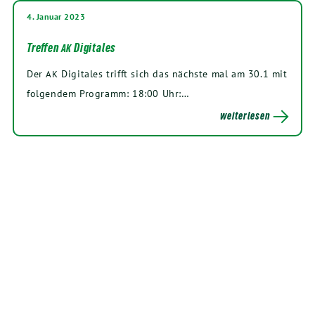
4. Januar 2023
Treffen
Digitales
AK
Der
Digi­ta­les trifft sich das nächs­te mal am
30
.
1
mit
AK
fol­gen­dem Pro­gramm:
18
:
00
Uhr:…
weiterlesen