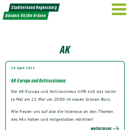
Weiter
Stadtverband Regensburg
zum
Bündnis 90/Die Grünen
Inhalt
AK
24. April 2023
AK-Europa und Antirassismus
Der AK-Euro­pa und Anti­ras­sis­mus trifft sich das nächs­
te Mal am
22
. Mai um
20
:
00
im neu­en Grü­nen Büro.
Wie freu­en uns auf alle die Inter­es­se an den The­men
des AKs haben und mit­ge­stal­ten möchten!
weiterlesen