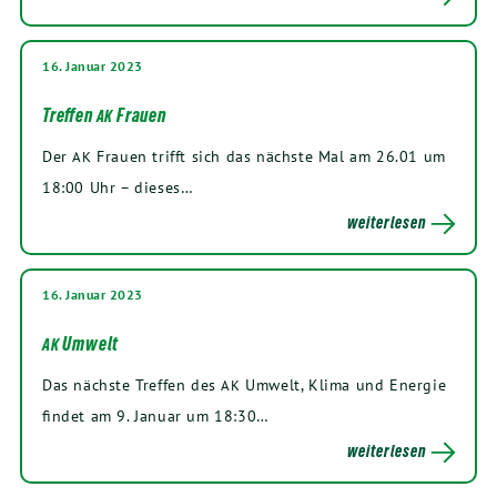
16. Januar 2023
Treffen
Frauen
AK
Der
Frau­en trifft sich das nächs­te Mal am
26
.
01
um
AK
18
:
00
Uhr – dieses…
weiterlesen
16. Januar 2023
Umwelt
AK
Das nächs­te Tref­fen des
Umwelt, Kli­ma und Ener­gie
AK
fin­det am
9
. Janu­ar um
18
:
30
…
weiterlesen