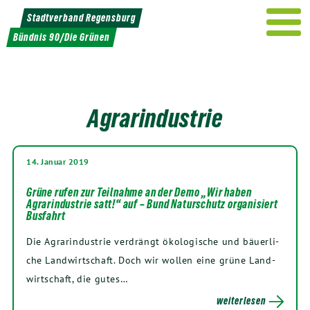
Weiter
Stadtverband Regensburg
zum
Bündnis 90/Die Grünen
Inhalt
Agrarindustrie
14. Januar 2019
Grüne rufen zur Teilnahme an der Demo „Wir haben
Agrarindustrie satt!“ auf – Bund Naturschutz organisiert
Busfahrt
Die Agrar­in­dus­trie ver­drängt öko­lo­gi­sche und bäu­er­li­
che Land­wirt­schaft. Doch wir wol­len eine grü­ne Land­
wirt­schaft, die gutes…
weiterlesen