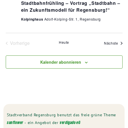
Stadtbahnfrühling – Vortrag „Stadtbahn –
ein Zukunftsmodell für Regensburg!“
Kolpinghaus
Adolf-Kolping-Str. 1, Regensburg
Vorherige
Heute
Veran
Nächste
Veranstaltungen
Kalender abonnieren
Stadtverband Regensburg benutzt das freie grüne Theme
‐ ein Angebot der
sunflower
verdigado eG