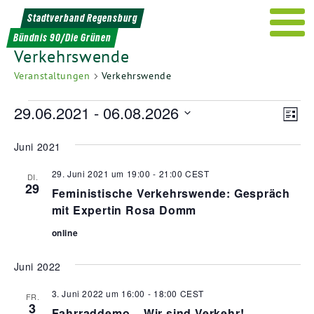
Weiter
Stadtverband Regensburg
zum
Bündnis 90/Die Grünen
Inhalt
Verkehrswende
Veranstaltungen
Verkehrswende
Veranstaltungen
Ans
Ver
29.06.2021
 - 
06.08.2026
Liste
Ans
Nav
Datum
Nav
Juni 2021
wählen.
29. Juni 2021 um 19:00
-
21:00
CEST
DI.
29
Feministische Verkehrswende: Gespräch
mit Expertin Rosa Domm
online
Juni 2022
3. Juni 2022 um 16:00
-
18:00
CEST
FR.
3
Fahrraddemo – Wir sind Verkehr!