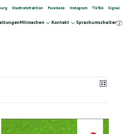
burg
Stadtratsfraktion
Facebook
Instagram
TikTok
Signal
altungen
Mitmachen
Kontakt
Sprachumschalter
Zeige
Zeige
Untermenü
Untermenü
Ansicht
Veranstalt
Liste
Ansichten-
Navigat
Navigation