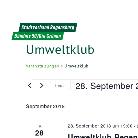
Weiter
zum
Inhalt
Stadtverband Regensburg
Bündnis 90/Die Grünen
Umweltklub
Veranstaltungen
Umweltklub
Veranstaltungen
28. September 
Heute
Datum
wählen.
September 2018
28. September 2018 um 19:00
-
FR.
28
Umweltklub Regen