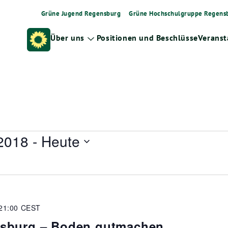
Grüne Jugend Regensburg
Grüne Hochschulgruppe Regens
Über uns
Positionen und Beschlüsse
Veranst
Zeige
Untermenü
2018
 - 
Heute
21:00
CEST
sburg – Boden gutmachen