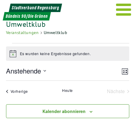
Weiter
Stadtverband Regensburg
zum
Bündnis 90/Die Grünen
Inhalt
Umweltklub
Veranstaltungen
Umweltklub
Veranstaltungen
Es wurden keine Ergebnisse gefunden.
Hinweis
Ans
Ver
Anstehende
Liste
Ans
Nav
Datum
Nav
wählen.
Heute
Nächste
Veranstaltungen
Vorherige
Veransta
Kalender abonnieren