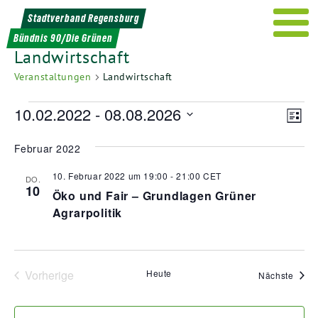
Weiter
Stadtverband Regensburg
zum
Bündnis 90/Die Grünen
Inhalt
Landwirtschaft
Veranstaltungen
Landwirtschaft
Veranstaltungen
Ans
Ver
10.02.2022
 - 
08.08.2026
Liste
Ans
Nav
Datum
Nav
Februar 2022
wählen.
10. Februar 2022 um 19:00
-
21:00
CET
DO.
10
Öko und Fair – Grundlagen Grüner
Agrarpolitik
Vorherige
Heute
Veran
Nächste
Veranstaltungen