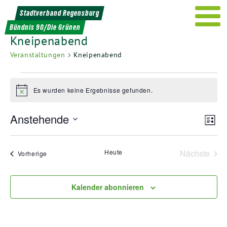
Weiter
Stadtverband Regensburg
zum
Bündnis 90/Die Grünen
Inhalt
Kneipenabend
Veranstaltungen
Kneipenabend
Veranstaltungen
Es wurden keine Ergebnisse gefunden.
Hinweis
Ans
Ver
Anstehende
Liste
Ans
Nav
Datum
Nav
wählen.
Heute
Nächste
Veranstaltungen
Vorherige
Veransta
Kalender abonnieren